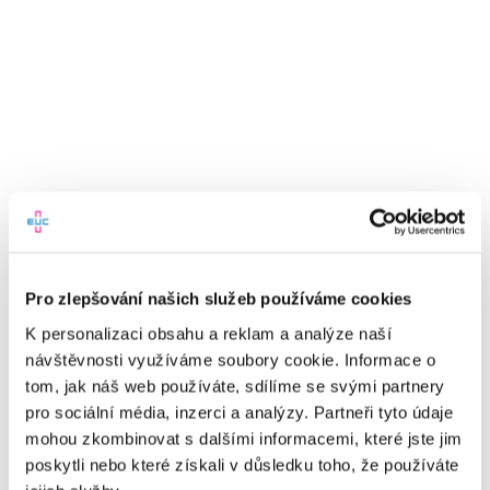
Neomezené využívání
služeb EUC Plus
Dostupná lékařská péče
po celé ČR
Garance objednání k lékaři
do 10 dnů u 7
specializací
Možnost konzultovat výběr léků a výsledky
laboratorních vyšetření
s lékařem online
Pravidelná edukace v péči o zdraví a prevenci
Jednoduché uživatelské prostředí
Akce a slevy do lékáren
a laboratoří EUC
Pro zlepšování našich služeb používáme cookies
Komfort a úspora času díky online službám
K personalizaci obsahu a reklam a analýze naší
návštěvnosti využíváme soubory cookie. Informace o
tom, jak náš web používáte, sdílíme se svými partnery
pro sociální média, inzerci a analýzy. Partneři tyto údaje
mohou zkombinovat s dalšími informacemi, které jste jim
Pro zaměstnavatele
poskytli nebo které získali v důsledku toho, že používáte