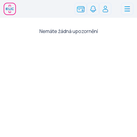
Systém zdravotních benefitů pro zaměstnance
Nemáte žádná upozornění
Lékař online 24/7
Garance termínu
objednání do 10 dnů
Akutní vyšetření
do 24 hodin
Slevy a akce
v lékárnách a laboratořích EUC