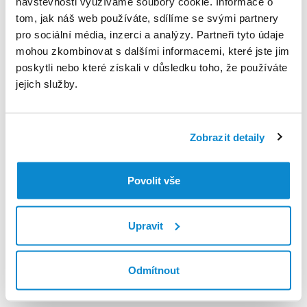
návštěvnosti využíváme soubory cookie. Informace o
tom, jak náš web používáte, sdílíme se svými partnery
pro sociální média, inzerci a analýzy. Partneři tyto údaje
Děkujeme, že se svěřujete do naší péče
mohou zkombinovat s dalšími informacemi, které jste jim
poskytli nebo které získali v důsledku toho, že používáte
jejich služby.
Zobrazit detaily
V případě technických potíží s aplikací kontaktujte
podporu na
moje@euc.cz
nebo zavolejte na telefonní
Povolit vše
číslo
226 226 200
Pokud máte akutní potíže, doporučujeme co nejdříve zavolat
Upravit
Zdravotnickou záchrannou službu na
telefonním čísle 155
.
Pomoc
Odmítnout
Mé zdraví
Lékarna online
eRecept
Užitečné
Mé léky