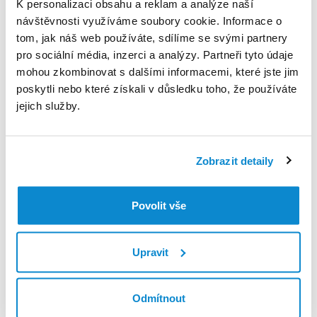
K personalizaci obsahu a reklam a analýze naší
jinak využívány ani ukládány.
návštěvnosti využíváme soubory cookie. Informace o
tom, jak náš web používáte, sdílíme se svými partnery
Jaká máte práva ve vztahu ke svým osobním údajům?
pro sociální média, inzerci a analýzy. Partneři tyto údaje
mohou zkombinovat s dalšími informacemi, které jste jim
Jako subjektu údajů Vám právní řád svěřuje celou řadu práv.
poskytli nebo které získali v důsledku toho, že používáte
Jako uživatel
Aplikace
a v jejím rozsahu máte ve vztahu k
jejich služby.
Vašim osobním údajům následující práva.
Právo na přístup k osobním údajům
Zobrazit detaily
Máte samozřejmě právo vědět, jaké osobní údaje jsou o Vás
zpracovávány, za jakým účelem, jak dlouho, kde jsme tyto
údaje získali, zda a komu je předáváme. Zároveň máte právo
Povolit vše
na poučení o dalších právech týkajících se těchto údajů. K
Vašemu informování má sloužit zejména tento dokument,
nicméně jsme připraveni Vám poskytnout potvrzení nebo
Upravit
upřesnění ke kterémukoli bodu této informace.
Pokud nás o to požádáte, poskytneme Vám bez
Odmítnout
zbytečného odkladu také kopii zpracovávaných osobních