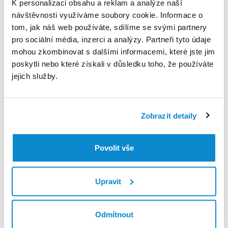
K personalizaci obsahu a reklam a analýze naší
jinak využívány ani ukládány.
návštěvnosti využíváme soubory cookie. Informace o
tom, jak náš web používáte, sdílíme se svými partnery
Jaká máte práva ve vztahu ke svým osobním údajům?
pro sociální média, inzerci a analýzy. Partneři tyto údaje
mohou zkombinovat s dalšími informacemi, které jste jim
Jako subjektu údajů Vám právní řád svěřuje celou řadu práv.
poskytli nebo které získali v důsledku toho, že používáte
Jako uživatel
Aplikace
a v jejím rozsahu máte ve vztahu k
jejich služby.
Vašim osobním údajům následující práva.
Právo na přístup k osobním údajům
Zobrazit detaily
Máte samozřejmě právo vědět, jaké osobní údaje jsou o Vás
zpracovávány, za jakým účelem, jak dlouho, kde jsme tyto
údaje získali, zda a komu je předáváme. Zároveň máte právo
Povolit vše
na poučení o dalších právech týkajících se těchto údajů. K
Vašemu informování má sloužit zejména tento dokument,
nicméně jsme připraveni Vám poskytnout potvrzení nebo
Upravit
upřesnění ke kterémukoli bodu této informace.
Pokud nás o to požádáte, poskytneme Vám bez
Odmítnout
zbytečného odkladu také kopii zpracovávaných osobních