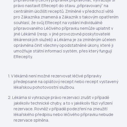
právo nastavit ERecept do stavu „připravovaný“ na
centrálním úložišti receptů. Zmíněné v předchozí větě
pro Zákazníka znamená a Zákazník s takovým opatřením
souhlasí, že svůj ERecept na vydání individuálně
připravovaného Léčivého přípravku nemůže uplatnit v
jiné Lékárně (resp. v jiné provozovně poskytovatelé
lékárenských služeb) a Lékárna je za zmíněným účelem
oprávněna činit všechny opodstatněné úkony, které ji
umožňuje státní informací systém, přes který fungují
ERecepty.
V lékárně není možné rezervovat léčivé přípravky
předepsané na opiátový recept nebo recept vystavený
lékařskou pohotovostní službou.
Lékárna si vyhrazuje právo rezervaci zrušit v případě
jakékoliv technické chyby, a to v jakékoliv fázi vyřízení
rezervace. Rovněž v případě podezření na zneužití
lékařského předpisu nebo léčivého přípravku nebude
rezervace splněna.