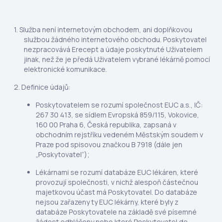
Služba není internetovým obchodem, ani doplňkovou
službou žádného internetového obchodu. Poskytovatel
nezpracovává Erecept a údaje poskytnuté Uživatelem
jinak, než že je předá Uživatelem vybrané lékárně pomocí
elektronické komunikace.
Definice údajů:
Poskytovatelem se rozumí společnost EUC a.s., IČ:
267 30 413, se sídlem Evropská 859/115, Vokovice,
160 00 Praha 6, Česká republika, zapsaná v
obchodním rejstříku vedeném Městským soudem v
Praze pod spisovou značkou B 7918 (dále jen
„Poskytovatel“);
Lékárnami se rozumí databáze EUC lékáren, které
provozují společnosti, v nichž alespoň částečnou
majetkovou účast má Poskytovatel. Do databáze
nejsou zařazeny ty EUC lékárny, které byly z
databáze Poskytovatele na základě své písemné
žádost odhlášeny nebo které Poskytovatel do