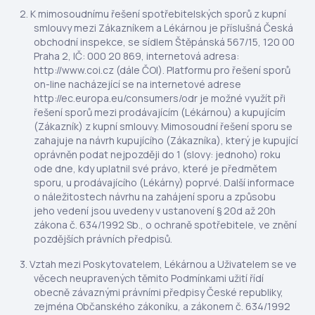
K mimosoudnímu řešení spotřebitelských sporů z kupní
smlouvy mezi Zákazníkem a Lékárnou je příslušná Česká
obchodní inspekce, se sídlem Štěpánská 567/15, 120 00
Praha 2, IČ: 000 20 869, internetová adresa:
http://www.coi.cz (dále ČOI). Platformu pro řešení sporů
on-line nacházející se na internetové adrese
http://ec.europa.eu/consumers/odr je možné využít při
řešení sporů mezi prodávajícím (Lékárnou) a kupujícím
(Zákazník) z kupní smlouvy. Mimosoudní řešení sporu se
zahajuje na návrh kupujícího (Zákazníka), který je kupující
oprávněn podat nejpozději do 1 (slovy: jednoho) roku
ode dne, kdy uplatnil své právo, které je předmětem
sporu, u prodávajícího (Lékárny) poprvé. Další informace
o náležitostech návrhu na zahájení sporu a způsobu
jeho vedení jsou uvedeny v ustanovení § 20d až 20h
zákona č. 634/1992 Sb., o ochraně spotřebitele, ve znění
pozdějších právních předpisů.
Vztah mezi Poskytovatelem, Lékárnou a Uživatelem se ve
věcech neupravených těmito Podmínkami užití řídí
obecně závaznými právními předpisy České republiky,
zejména Občanského zákoníku, a zákonem č. 634/1992