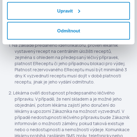
Uživatel uvedl v rámci informačního formuláře v Aplikaci.
Upravit
Zákazník obdrží na zadanou emailovou adresu souhrn
zadaných údajů specifikovaných v ustanovení čl. II odst.
2 Podmínek užití.
Odmítnout
Na základě předaného Identifikátoru, prověří lékárník
vystavený recept na centrálním úložišti receptů,
zejména s ohledem na předepsaný léčivý přípravek,
platnost EReceptu či jeho případnou blokaci pro výdej.
Platnost rezervovaného EReceptu musí být minimálně 3
dny. K vyzvednutí receptu musí dojít v době platnosti
receptu, jinak je jeho vydání odmítnuto.
Lékárna ověří dostupnost předepsaného léčivého
přípravku. V případě, že není skladem a je možné jeho
objednání, potom lékárna zajistí jeho doručení do
lékárny a upozorní Zákazníka na možnost vyzvednutí. V
případě nedostupnosti léčivého přípravku bude Zákazník
informován o možnosti záměny, pokud taková existuje
nebo o nedostupnosti a nemožnosti výdeje. Komunikace
lékárny probíhá zasíláním SMS zpráv, telefonicky nebo