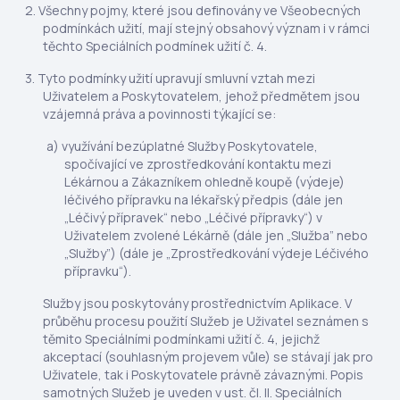
Všechny pojmy, které jsou definovány ve Všeobecných
podmínkách užití, mají stejný obsahový význam i v rámci
těchto Speciálních podmínek užití č. 4.
Tyto podmínky užití upravují smluvní vztah mezi
Uživatelem a Poskytovatelem, jehož předmětem jsou
vzájemná práva a povinnosti týkající se:
využívání bezúplatné Služby Poskytovatele,
spočívající ve zprostředkování kontaktu mezi
Lékárnou a Zákazníkem ohledně koupě (výdeje)
léčivého přípravku na lékařský předpis (dále jen
„Léčivý přípravek“ nebo „Léčivé přípravky“) v
Uživatelem zvolené Lékárně (dále jen „Služba” nebo
„Služby”) (dále je „Zprostředkování výdeje Léčivého
přípravku“).
Služby jsou poskytovány prostřednictvím Aplikace. V
průběhu procesu použití Služeb je Uživatel seznámen s
těmito Speciálními podmínkami užití č. 4, jejichž
akceptací (souhlasným projevem vůle) se stávají jak pro
Uživatele, tak i Poskytovatele právně závaznými. Popis
samotných Služeb je uveden v ust. čl. II. Speciálních