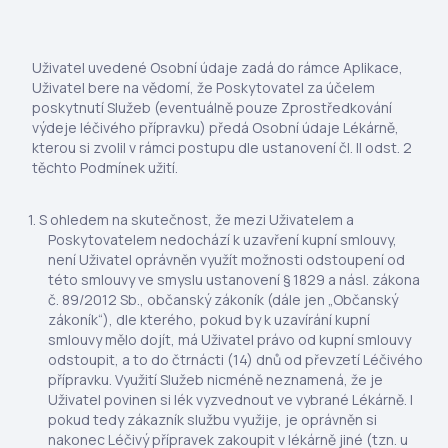
Uživatel uvedené Osobní údaje zadá do rámce Aplikace,
Uživatel bere na vědomí, že Poskytovatel za účelem
poskytnutí Služeb (eventuálně pouze Zprostředkování
výdeje léčivého přípravku) předá Osobní údaje Lékárně,
kterou si zvolil v rámci postupu dle ustanovení čl. II odst. 2
těchto Podmínek užití.
S ohledem na skutečnost, že mezi Uživatelem a
Poskytovatelem nedochází k uzavření kupní smlouvy,
není Uživatel oprávněn využít možnosti odstoupení od
této smlouvy ve smyslu ustanovení § 1829 a násl. zákona
č. 89/2012 Sb., občanský zákoník (dále jen „Občanský
zákoník“), dle kterého, pokud by k uzavírání kupní
smlouvy mělo dojít, má Uživatel právo od kupní smlouvy
odstoupit, a to do čtrnácti (14) dnů od převzetí Léčivého
přípravku. Využití Služeb nicméně neznamená, že je
Uživatel povinen si lék vyzvednout ve vybrané Lékárně. I
pokud tedy zákazník službu využije, je oprávněn si
nakonec Léčivý přípravek zakoupit v lékárně jiné (tzn. u