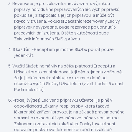
Rezervace je pro zákazníka nezávazná, s výjimkou
přípravy individuálně připravovaných léčivých přípravků,
pokud se již započalo s jejich přípravou, a může být
kdykoliv zrušena. Pokud si Zákazník rezervovaný Léčivý
přípravek nevyzvedne, bude rezervace po uplynutí 3
pracovních dní zrušena. O této skutečnosti bude
Zákazník informován SMS zprávou.
S každým EReceptem je možné Službu použít pouze
jedenkrát.
Využití Služeb nemá vliv na délku platnosti Ereceptu a
Uživatel proto musí sledovat její běh zejména v případě,
že jej Lékárna nekontaktuje v rozumné době od
okamžiku využití Služby Uživatelem (viz čl. II odst. 5 a násl.
Podmínek užití).
Prodej (výdej) Léčivého přípravku Uživateli je plně v
odpovědnosti Lékárny, resp. osoby, která takové
lékárenské zařízení provozuje na základě pravomocného
správního rozhodnutí vydaného zejména v souladu se
Zákonem o zdravotních službách. Poskytovatel není
oprávněn poskytovat lékárenskou péči na základě