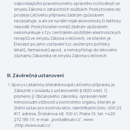
odpovídajícího pravomocného správního rozhodnutí ve
smyslu Zákona o zdravotních službách. Poskytovatel do
prodeje Léčivého přípravku žádným způsobem
nezasahuje, a ani se na něm nijak ekonomicky či fakticky
nepodílí. Poskytovatel rovněž žádným způsobem
nekomunikuje s tzv. centrálním úložištěm elektronických
receptů ve smyslu Zákona o léčivech, ve kterém je
Erecept po jeho vystavení tzv. uložen pro potřeby
lékařů, farmaceutů apod., a nemá přístup do lékového
záznamu Zákazníka ve smyslu Zákona o léčivech.
III. Závěrečná ustanovení
Spory s Lékárnou ohledně koupě Léčivého přípravku je
Zákazník v souladu s ustanovením § 1820 odst. 1),
písmeno j) Občanského zákoníku, oprávněn řešit
mimosoudní stížností u kontrolního orgánu, kterým je
Státní ústav pro kontrolu léčiv, identifikační číslo: 000 23
817, adresa: Šrobárova 48, 100 41, Praha 10, tel: +420
272 185 111, e-mail: „posta@sukl.cz“, www:
„http://www.sukl.cz“.