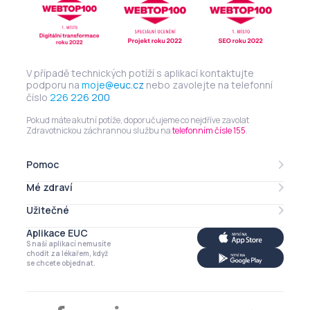
V případě technických potíží s aplikací kontaktujte
podporu na
moje@euc.cz
nebo zavolejte na telefonní
číslo
226 226 200
Pokud máte akutní potíže, doporučujeme co nejdříve zavolat
Zdravotnickou záchrannou službu na
telefonním čísle 155
.
Pomoc
Mé zdraví
Lékarna online
eRecept
Užitečné
Mé léky
Zdravotní profil
Aplikace EUC
Můj profil
S naší aplikací nemusíte
Má imunita
Kalendář
chodit za lékařem, když
se chcete objednat.
Články a tipy