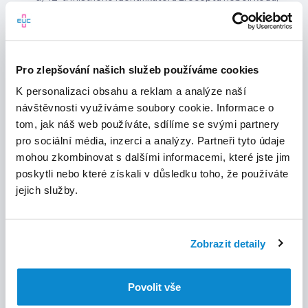
který Zákazníkovi předá jeho ošetřující lékař v listinné
podobě, nebo zašle formou sms či e-mailu nebo
prostřednictvím mobilní aplikace (dále jen
„Identifikátor”)
Pro zlepšování našich služeb používáme cookies
Za účelem využití Zprostředkování výdeje léčivého
přípravku Uživatel zrealizuje následující:
K personalizaci obsahu a reklam a analýze naší
návštěvnosti využíváme soubory cookie. Informace o
zadá do internetového formuláře Aplikace následující
tom, jak náš web používáte, sdílíme se svými partnery
údaje, které jsou následně prostřednictvím
pro sociální média, inzerci a analýzy. Partneři tyto údaje
poskytovatele zpřístupněny lékárně, kterou si
Zákazník vybral pro zakoupení Léčivého přípravku.
mohou zkombinovat s dalšími informacemi, které jste jim
Zákazník zadává:
poskytli nebo které získali v důsledku toho, že používáte
jejich služby.
Identifikátor EReceptu
Lékárnu, u které chce Léčivý přípravek zakoupit;
Zobrazit detaily
Osobní jméno a příjmení;
Emailovou adresu a telefonní číslo
Povolit vše
Dojde-li k uvedenému v předchozím odstavci,
Poskytovatel je povinen předat Lékárně údaje, které