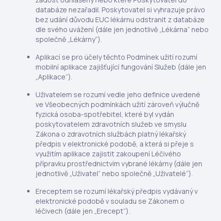
databáze nezařadil. Poskytovatel si vyhrazuje právo
bez udání důvodu EUC lékárnu odstranit z databáze
dle svého uvážení (dále jen jednotlivě „Lékárna“ nebo
společně „Lékárny“).
Aplikací se pro účely těchto Podmínek užití rozumí
mobilní aplikace zajišťující fungování Služeb (dále jen
„Aplikace“).
Uživatelem se rozumí vedle jeho definice uvedené
ve Všeobecných podmínkách užití zároveň výlučně
fyzická osoba-spotřebitel, které byl vydán
poskytovatelem zdravotních služeb ve smyslu
Zákona o zdravotních službách platný lékařský
předpis v elektronické podobě, a která si přeje s
využitím aplikace zajistit zakoupení Léčivého
přípravku prostřednictvím vybrané lékárny (dále jen
jednotlivě „Uživatel“ nebo společně „Uživatelé“).
Ereceptem se rozumí lékařský předpis vydávaný v
elektronické podobě v souladu se Zákonem o
léčivech (dále jen „Erecept“).