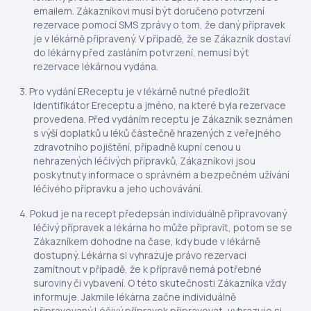
emailem. Zákazníkovi musí být doručeno potvrzení
rezervace pomocí SMS zprávy o tom, že daný přípravek
je v lékárně připravený. V případě, že se Zákazník dostaví
do lékárny před zasláním potvrzení, nemusí být
rezervace lékárnou vydána.
Pro vydání EReceptu je v lékárně nutné předložit
Identifikátor Ereceptu a jméno, na které byla rezervace
provedena. Před vydáním receptu je Zákazník seznámen
s výší doplatků u léků částečně hrazených z veřejného
zdravotního pojištění, případně kupní cenou u
nehrazených léčivých přípravků. Zákazníkovi jsou
poskytnuty informace o správném a bezpečném užívání
léčivého přípravku a jeho uchovávání.
Pokud je na recept předepsán individuálně připravovaný
léčivý přípravek a lékárna ho může připravit, potom se se
Zákazníkem dohodne na čase, kdy bude v lékárně
dostupný. Lékárna si vyhrazuje právo rezervaci
zamítnout v případě, že k přípravě nemá potřebné
suroviny či vybavení. O této skutečnosti Zákazníka vždy
informuje. Jakmile lékárna začne individuálně
připravovaný Léčivý přípravek připravovat, vyhrazuje si