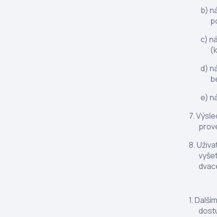
ná
p
ná
(
n
b
ná
Výsle
prov
Uživa
vyšet
dvace
Další
dostu