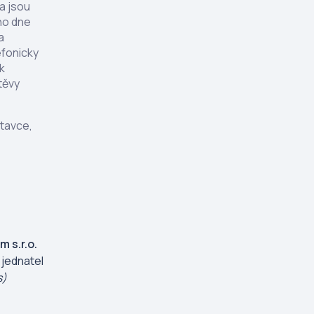
a jsou
ho dne
a
efonicky
k
těvy
stavce,
m s.r.o.
 jednatel
s)