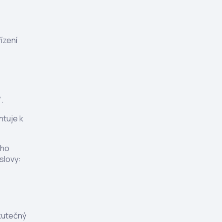
ízení
“.
ntuje k
ého
slovy:
skutečný