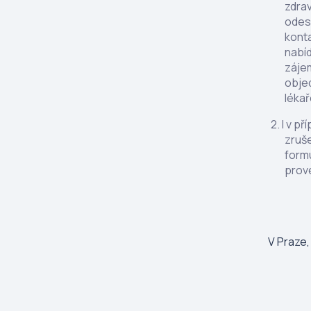
zdrav
odesl
konta
nabíd
zájem
objed
lékař
I v p
zruš
formu
prov
V Praze,