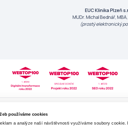
EUC Klinika Plzeň s.r
MUDr. Michal Bednář, MBA,
(prostý elektronický po
Pomoc
Mé zdraví
užeb používáme cookies
Lékarna online
Mé léky
reklam a analýze naší návštěvnosti využíváme soubory cookie. 