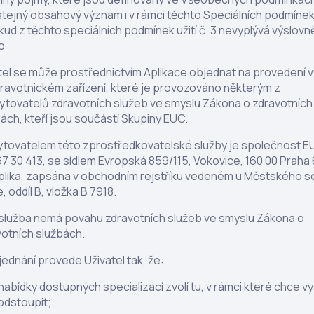
stejný obsahový význam i v rámci těchto Speciálních podmínek u
kud z těchto speciálních podmínek užití č. 3 nevyplývá výslov
o
tel se může prostřednictvím Aplikace objednat na provedení v
ravotnickém zařízení, které je provozováno některým z
ytovatelů zdravotních služeb ve smyslu Zákona o zdravotních
ách, kteří jsou součástí Skupiny EUC.
tovatelem této zprostředkovatelské služby je společnost EU
67 30 413, se sídlem Evropská 859/115, Vokovice, 160 00 Praha
blika, zapsána v obchodním rejstříku vedeném u Městského s
, oddíl B, vložka B 7918.
služba nemá povahu zdravotních služeb ve smyslu Zákona o
otních službách.
jednání provede Uživatel tak, že:
nabídky dostupných specializací zvolí tu, v rámci které chce v
odstoupit;