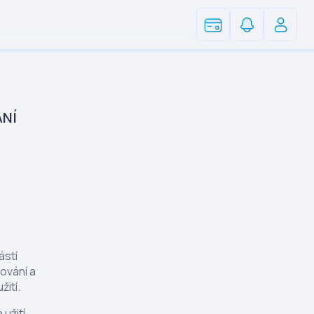
ÁNÍ
ástí
ování a
ití.
užití,