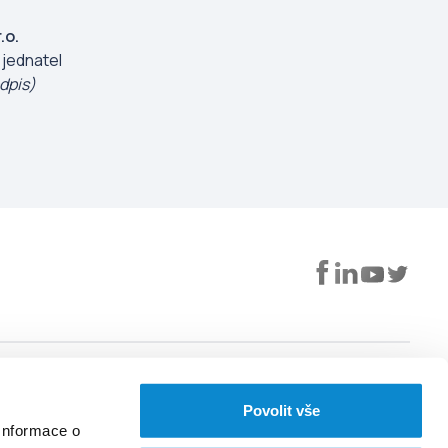
.o.
 jednatel
dpis)
Užitečné
Aplikace EUC
Povolit vše
S naší aplikací nemusíte
Můj profil
Informace o
chodit za lékařem, když