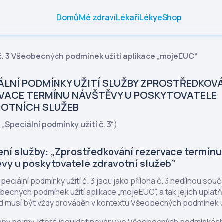
Domů
Mé zdraví
Lékaři
Léky
eShop
 č. 3 Všeobecných podmínek užití aplikace „mojeEUC”
ÁLNÍ PODMÍNKY UŽITÍ SLUŽBY ZPROSTŘEDKOV
VACE TERMÍNU NÁVŠTĚVY U POSKYTOVATELE
OTNÍCH SLUŽEB
n
„Speciální podmínky užití č. 3“
)
ní služby: „Zprostředkování rezervace termínu
vy u poskytovatele zdravotní služeb”
peciální podmínky užití č. 3 jsou jako příloha č. 3 nedílnou souč
ecných podmínek užití aplikace „mojeEUC”, a tak jejich uplatň
d musí být vždy prováděn v kontextu Všeobecných podmínek už
ny pojmy, které jsou definovány ve Všeobecných podmínkách 