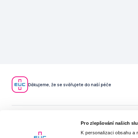
Děkujeme, že se svěřujete do naší péče
V případě technických potíží s aplikací kontaktujte podporu
Pro zlepšování našich sl
na
moje@euc.cz
nebo zavolejte na telefonní číslo
226 226
200
K personalizaci obsahu a 