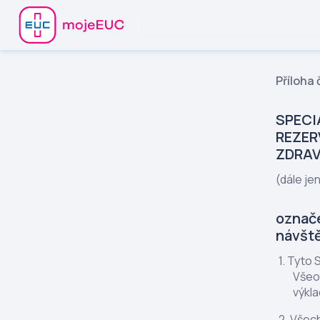
Příloha
SPECI
REZER
ZDRAV
(dále je
označe
návště
Tyto S
Všeob
výkla
Všech