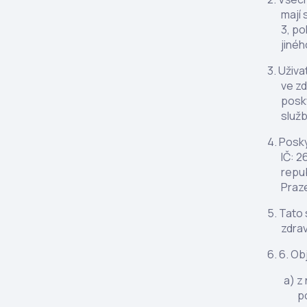
mají 
3, po
jinéh
Uživa
ve zd
posk
služb
Posky
IČ: 2
repu
Praze
Tato 
zdrav
6. Ob
z 
p