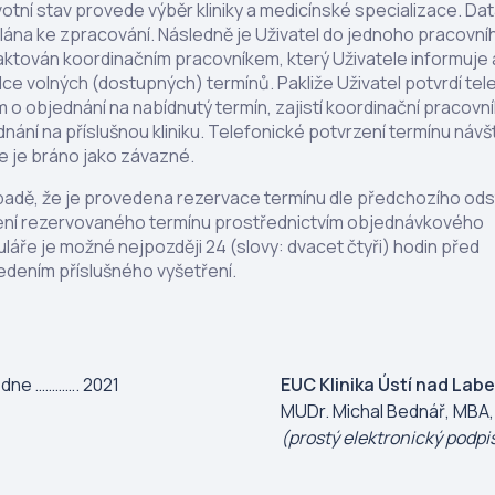
otní stav provede výběr kliniky a medicínské specializace. Dat
ána ke zpracování. Následně je Uživatel do jednoho pracovní
ktován koordinačním pracovníkem, který Uživatele informuje 
ce volných (dostupných) termínů. Pakliže Uživatel potvrdí tel
 o objednání na nabídnutý termín, zajistí koordinační pracovní
nání na příslušnou kliniku. Telefonické potvrzení termínu návš
e je bráno jako závazné.
řípadě, že je provedena rezervace termínu dle předchozího od
ení rezervovaného termínu prostřednictvím objednávkového
láře je možné nejpozději 24 (slovy: dvacet čtyři) hodin před
edením příslušného vyšetření.
 dne …………. 2021
EUC Klinika Ústí nad Labe
MUDr. Michal Bednář, MBA,
(prostý elektronický podpi