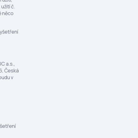
žití č.
ně něco
yšetření
C a.s.,
 6, Česká
oudu v
yšetření