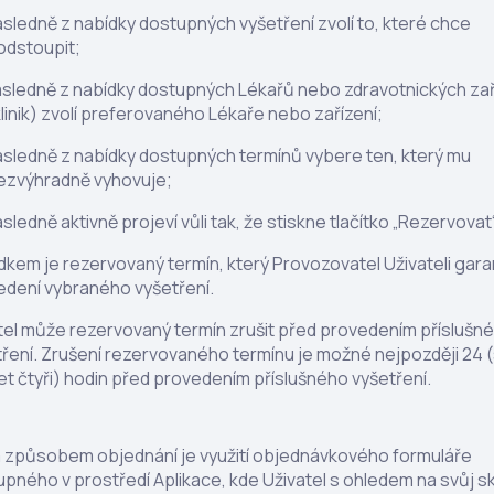
sledně z nabídky dostupných vyšetření zvolí to, které chce
odstoupit;
sledně z nabídky dostupných Lékařů nebo zdravotnických zař
klinik) zvolí preferovaného Lékaře nebo zařízení;
ásledně z nabídky dostupných termínů vybere ten, který mu
ezvýhradně vyhovuje;
sledně aktivně projeví vůli tak, že stiskne tlačítko „Rezervovat
dkem je rezervovaný termín, který Provozovatel Uživateli gara
edení vybraného vyšetření.
tel může rezervovaný termín zrušit před provedením příslušn
ření. Zrušení rezervovaného termínu je možné nejpozději 24 (
t čtyři) hodin před provedením příslušného vyšetření.
m způsobem objednání je využití objednávkového formuláře
pného v prostředí Aplikace, kde Uživatel s ohledem na svůj 