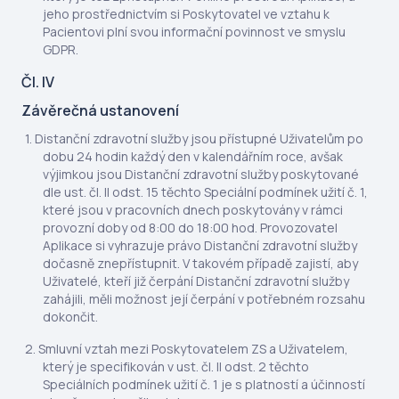
jeho prostřednictvím si Poskytovatel ve vztahu k
Pacientovi plní svou informační povinnost ve smyslu
GDPR.
Čl. IV
Závěrečná ustanovení
Distanční zdravotní služby jsou přístupné Uživatelům po
dobu 24 hodin každý den v kalendářním roce, avšak
výjimkou jsou Distanční zdravotní služby poskytované
dle ust. čl. II odst. 15 těchto Speciální podmínek užití č. 1,
které jsou v pracovních dnech poskytovány v rámci
provozní doby od 8:00 do 18:00 hod. Provozovatel
Aplikace si vyhrazuje právo Distanční zdravotní služby
dočasně znepřístupnit. V takovém případě zajistí, aby
Uživatelé, kteří již čerpání Distanční zdravotní služby
zahájili, měli možnost její čerpání v potřebném rozsahu
dokončit.
Smluvní vztah mezi Poskytovatelem ZS a Uživatelem,
který je specifikován v ust. čl. II odst. 2 těchto
Speciálních podmínek užití č. 1 je s platností a účinností