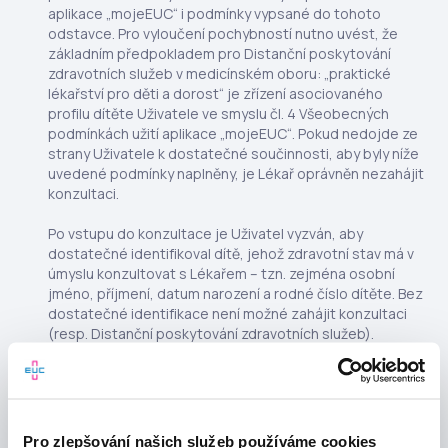
aplikace „mojeEUC“ i podmínky vypsané do tohoto
odstavce. Pro vyloučení pochybností nutno uvést, že
základním předpokladem pro Distanční poskytování
zdravotních služeb v medicínském oboru: „praktické
lékařství pro děti a dorost“ je zřízení asociovaného
profilu dítěte Uživatele ve smyslu čl. 4 Všeobecných
podmínkách užití aplikace „mojeEUC“. Pokud nedojde ze
strany Uživatele k dostatečné součinnosti, aby byly níže
uvedené podmínky naplněny, je Lékař oprávněn nezahájit
konzultaci.
Po vstupu do konzultace je Uživatel vyzván, aby
dostatečné identifikoval dítě, jehož zdravotní stav má v
úmyslu konzultovat s Lékařem – tzn. zejména osobní
jméno, příjmení, datum narození a rodné číslo dítěte. Bez
dostatečné identifikace není možné zahájit konzultaci
(resp. Distanční poskytování zdravotních služeb).
Dítě, jehož zdravotní stav je konzultován, musí být
fyzicky přítomno Distančnímu poskytování zdravotních
služeb tak, aby měl Lékař vždy možnost jej distančně
vidět a s ohledem na rozumovou a volní vyspělost dítěte
Pro zlepšování našich služeb používáme cookies