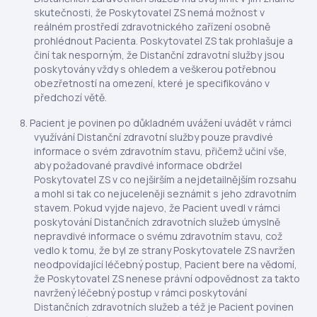
skutečnosti, že Poskytovatel ZS nemá možnost v
reálném prostředí zdravotnického zařízení osobně
prohlédnout Pacienta. Poskytovatel ZS tak prohlašuje a
činí tak nesporným, že Distanční zdravotní služby jsou
poskytovány vždy s ohledem a veškerou potřebnou
obezřetností na omezení, které je specifikováno v
předchozí větě.
Pacient je povinen po důkladném uvážení uvádět v rámci
využívání Distanční zdravotní služby pouze pravdivé
informace o svém zdravotním stavu, přičemž učiní vše,
aby požadované pravdivé informace obdržel
Poskytovatel ZS v co nejširším a nejdetailnějším rozsahu
a mohl si tak co nejuceleněji seznámit s jeho zdravotním
stavem. Pokud vyjde najevo, že Pacient uvedl v rámci
poskytování Distančních zdravotních služeb úmyslně
nepravdivé informace o svému zdravotním stavu, což
vedlo k tomu, že byl ze strany Poskytovatele ZS navržen
neodpovídající léčebný postup, Pacient bere na vědomí,
že Poskytovatel ZS nenese právní odpovědnost za takto
navržený léčebný postup v rámci poskytování
Distančních zdravotních služeb a též je Pacient povinen