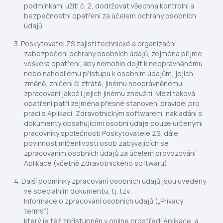
podmínkami užití č. 2, dodržovat všechna kontrolní a
bezpečnostní opatření za účelem ochrany osobních
údajů.
Poskytovatel ZS zajistí technické a organizační
zabezpečení ochrany osobních údajů, zejména přijme
veškerá opatření, aby nemohlo dojít k neoprávněnému
nebo nahodilému přístupu k osobním údajům, jejich
změně, zničení či ztrátě, jinému neoprávněnému
zpracování jakož i jejich jinému zneužití. Mezi taková
opatření patří zejména přesné stanovení pravidel pro
práci s Aplikací, Zdravotnickým softwarem, nakládání s
dokumenty obsahujícími osobní údaje pouze určenými
pracovníky společnosti Poskytovatele ZS, dále
povinnost mlčenlivosti osob zabývajících se
zpracováním osobních údajů za účelem provozování
Aplikace (včetně Zdravotnického softwaru).
Další podmínky zpracování osobních údajů jsou uvedeny
ve speciálním dokumentu, tj. tzv.:
Informace o zpracování osobních údajů („Privacy
terms”),
který je též zpřístupněn v online prostředí Aplikace, a