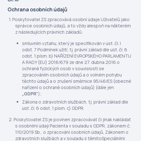
Ochrana osobních údajů
Poskytovatel ZS zpracovává osobní údaje Uživatelů jako
správce osobních údajů, a to vždy alespoň na některém
z následujících právních základů:
smluvním vztahu, který je specifikován v ust. čl. I
odst. 7 Podmínek užití, tj. právní základ dle ust. čl. 6
odst. 1 písm. b) NAŘÍZENÍ EVROPSKÉHO PARLAMENTU
A RADY (EU) 2016/679 ze dne 27. dubna 2016 o
ochraně fyzických osob v souvislosti se
zpracováním osobních údajů a o volném pohybu
těchto údajů a o zrušení směrnice 95/46/ES (obecné
nařízení o ochraně osobních údajů) (dále jen
„GDPR”
);
Zákona o zdravotních službách, tj. právní základ dle
ust. čl. 6 odst. 1 písm. c) GDPR.
Poskytovatel ZS je povinen zpracovávat či jinak nakládat
s osobními údaji Pacienta v souladu s GDPR, zákonem č.
110/2019 Sb., o zpracování osobních údajů, Zákonem o
zdravotních službách a v souladu s těmitoSpeciálními