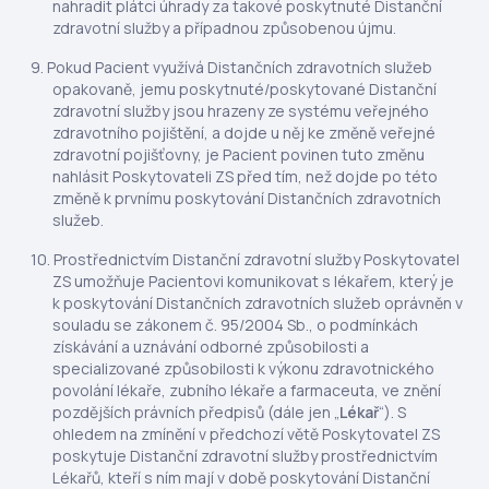
nahradit plátci úhrady za takové poskytnuté Distanční
zdravotní služby a případnou způsobenou újmu.
Pokud Pacient využívá Distančních zdravotních služeb
opakovaně, jemu poskytnuté/poskytované Distanční
zdravotní služby jsou hrazeny ze systému veřejného
zdravotního pojištění, a dojde u něj ke změně veřejné
zdravotní pojišťovny, je Pacient povinen tuto změnu
nahlásit Poskytovateli ZS před tím, než dojde po této
změně k prvnímu poskytování Distančních zdravotních
služeb.
Prostřednictvím Distanční zdravotní služby Poskytovatel
ZS umožňuje Pacientovi komunikovat s lékařem, který je
k poskytování Distančních zdravotních služeb oprávněn v
souladu se zákonem č. 95/2004 Sb., o podmínkách
získávání a uznávání odborné způsobilosti a
specializované způsobilosti k výkonu zdravotnického
povolání lékaře, zubního lékaře a farmaceuta, ve znění
pozdějších právních předpisů (dále jen „
Lékař
“). S
ohledem na zmínění v předchozí větě Poskytovatel ZS
poskytuje Distanční zdravotní služby prostřednictvím
Lékařů, kteří s ním mají v době poskytování Distanční