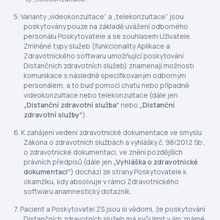
Varianty „videokonzultace“ a „telekonzultace” jsou
poskytovány pouze na základě uvážení odborného
personálu Poskytovatele a se souhlasem Uživatele.
Zmíněné typy služeb (funkcionality Aplikace a
Zdravotnického softwaru umožňující poskytování
Distančních zdravotních služeb) znamenají možnosti
komunikace s následně specifikovaným odborným
personálem, a to buď pomocí chatu nebo případně
videokonzultace nebo telekonzultace (dále jen
„Distanční zdravotní služba“
nebo
„Distanční
zdravotní služby“
).
K zahájení vedení zdravotnické dokumentace ve smyslu
Zákona o zdravotních službách a vyhlášky č. 98/2012 Sb.,
o zdravotnické dokumentaci, ve znění pozdějších
právních předpisů (dále jen
„Vyhláška o zdravotnické
dokumentaci“
) dochází ze strany Poskytovatele k
okamžiku, kdy absolvuje v rámci Zdravotnického
softwaru anamnestický dotazník.
Pacient a Poskytovatel ZS jsou si vědomi, že poskytování
Distančních zdravotních služeb má svůj limit v jim známé