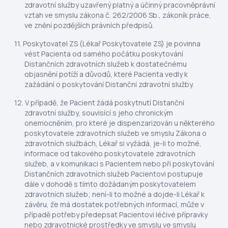
zdravotní služby uzavřený platný a účinný pracovněprávní
vztah ve smyslu zákona č. 262/2006 Sb., zákoník práce,
ve znění pozdějších právních předpisů.
Poskytovatel ZS (Lékař Poskytovatele ZS) je povinna
vést Pacienta od samého počátku poskytování
Distančních zdravotních služeb k dostatečnému
objasnění potíží a důvodů, které Pacienta vedly k
zažádání o poskytování Distanční zdravotní služby.
V případě, že Pacient žádá poskytnutí Distanční
zdravotní služby, souvisící s jeho chronickým
onemocněním, pro které je dispenzarizován u některého
poskytovatele zdravotních služeb ve smyslu Zákona o
zdravotních službách, Lékař si vyžádá, je-li to možné,
informace od takového poskytovatele zdravotních
služeb, a v komunikaci s Pacientem nebo při poskytování
Distančních zdravotních služeb Pacientovi postupuje
dále v dohodě s tímto dožádaným poskytovatelem
zdravotních služeb; není-li to možné a dojde-li Lékař k
závěru, že má dostatek potřebných informací, může v
případě potřeby předepsat Pacientovi léčivé přípravky
nebo zdravotnické prostředky ve smyslu ve smyslu