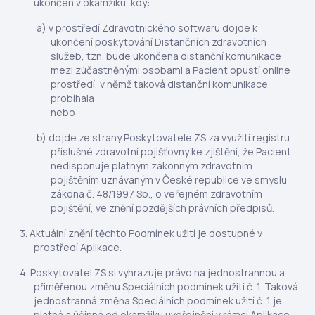
ukončen v okamžiku, kdy:
v prostředí Zdravotnického softwaru dojde k
ukončení poskytování Distančních zdravotních
služeb, tzn. bude ukončena distanční komunikace
mezi zúčastněnými osobami a Pacient opustí online
prostředí, v němž taková distanční komunikace
probíhala
nebo
dojde ze strany Poskytovatele ZS za využití registru
příslušné zdravotní pojišťovny ke zjištění, že Pacient
nedisponuje platným zákonným zdravotním
pojištěním uznávaným v České republice ve smyslu
zákona č. 48/1997 Sb., o veřejném zdravotním
pojištění, ve znění pozdějších právních předpisů.
Aktuální znění těchto Podmínek užití je dostupné v
prostředí Aplikace.
Poskytovatel ZS si vyhrazuje právo na jednostrannou a
přiměřenou změnu Speciálních podmínek užití č. 1. Taková
jednostranná změna Speciálních podmínek užití č. 1 je
platná a účinná od okamžiku uveřejnění v rámci Aplikace,