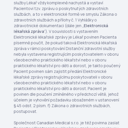
služby Lékař vždy komplexně nachystá a vystaví
Pacientovi tzv. zprávu o poskytnutých zdravotních
službách, a to v elektronické formě ve smyslu Zákona o
zdravotních službách a přílohy č. 1 Vyhlášky o
zdravotnické dokumentaci (dále jen „
Elektronická
lékařská zpráva
“). V souvislosti s vystavením
Elektronické lékařské zprávy je Lékař povinen Pacienta
písemně poučit, že pokud taková Elektronická lékařská
zpráva v rámci poskytování Distanční zdravotní služby
nebyla vystavena registrujícím poskytovatelem v oboru
všeobecného praktického lékařství nebo v oboru
praktického lékařství pro děti a dorost, je takto poučený
Pacient povinen sám zajistit předání Elektronické
lékařské zprávy registrujícímu poskytovateli v oboru
všeobecného praktického lékařství nebo v oboru
praktického lékařství pro děti a dorost. Pacient je
povinen dle poučení zmíněného v předchozí větě, jehož
účelem je vyhovění požadavku obsaženém v ustanovení
§ 45 odst. 2 písm. f) Zákona o zdravotních službách,
postupovat.
Společnost Canadian Medical s.r.o. je též povinna zaslat