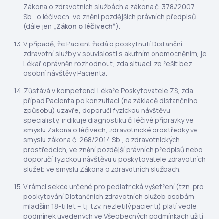
Zákona o zdravotních službách a zákona č. 378//2007
Sb., o léčivech, ve znění pozdějších právních předpisů
(dále jen
„Zákon o léčivech“
).
V případě, že Pacient žádá o poskytnutí Distanční
zdravotní služby v souvislosti s akutním onemocněním, je
Lékař oprávněn rozhodnout, zda situaci lze řešit bez
osobní návštěvy Pacienta.
Zůstává v kompetenci Lékaře Poskytovatele ZS, zda
případ Pacienta po konzultaci (na základě distančního
způsobu) uzavře, doporučí fyzickou návštěvu
specialisty, indikuje diagnostiku či léčivé přípravky ve
smyslu Zákona o léčivech, zdravotnické prostředky ve
smyslu zákona č. 268/2014 Sb., o zdravotnických
prostředcích, ve znění pozdější právních předpisů nebo
doporučí fyzickou návštěvu u poskytovatele zdravotních
služeb ve smyslu Zákona o zdravotních službách.
V rámci sekce určené pro pediatrická vyšetření (tzn. pro
poskytování Distančních zdravotních služeb osobám
mladším 18-ti let – tj. tzv. nezletilý pacienti) platí vedle
podmínek uvedených ve Všeobecných podmínkách užití