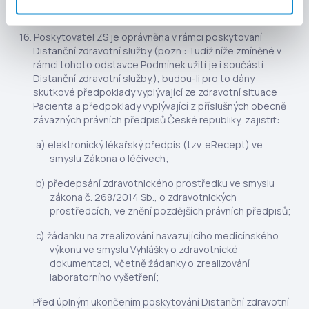
Poskytovatel ZS je oprávněna v rámci poskytování
Distanční zdravotní služby (pozn.: Tudíž níže zmíněné v
rámci tohoto odstavce Podmínek užití je i součástí
Distanční zdravotní služby.), budou-li pro to dány
skutkové předpoklady vyplývající ze zdravotní situace
Pacienta a předpoklady vyplývající z příslušných obecně
závazných právních předpisů České republiky, zajistit:
elektronický lékařský předpis (tzv. eRecept) ve
smyslu Zákona o léčivech;
předepsání zdravotnického prostředku ve smyslu
zákona č. 268/2014 Sb., o zdravotnických
prostředcích, ve znění pozdějších právních předpisů;
žádanku na zrealizování navazujícího medicínského
výkonu ve smyslu Vyhlášky o zdravotnické
dokumentaci, včetně žádanky o zrealizování
laboratorního vyšetření;
Před úplným ukončením poskytování Distanční zdravotní