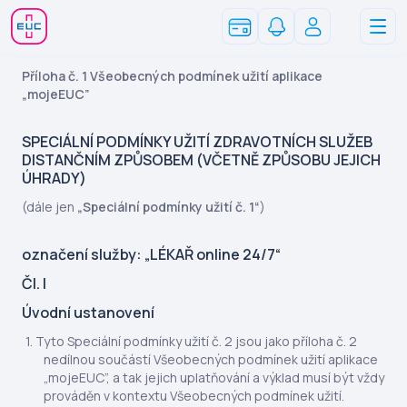
Příloha č. 1 Všeobecných podmínek užití aplikace
„mojeEUC”
SPECIÁLNÍ PODMÍNKY UŽITÍ ZDRAVOTNÍCH SLUŽEB
DISTANČNÍM ZPŮSOBEM (VČETNĚ ZPŮSOBU JEJICH
ÚHRADY)
(dále jen
„Speciální podmínky užití č. 1“
)
označení služby: „LÉKAŘ online 24/7“
Čl. I
Úvodní ustanovení
Tyto Speciální podmínky užití č. 2 jsou jako příloha č. 2
nedílnou součástí Všeobecných podmínek užití aplikace
„mojeEUC”, a tak jejich uplatňování a výklad musí být vždy
prováděn v kontextu Všeobecných podmínek užití.