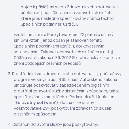
dojde k přihlášení se do Zdravotnického softwaru za
účelem přijímání Distančních zdravotních služeb,
které jsou následně specifikovány v rámci těchto
Speciálních podmínek užití č. 1,
vzniká mezi ním a Poskytovatelem ZS platný a účinný
smluvní vztah, jehož obsah je stanoven těmito
Speciálními podmínkami užití č. 1, aplikovatelnými
ustanoveními Zákona o zdravotních službách a ust. §
2636 a násl. zákona č 89/2012 Sb., občanský zákoník, ve
znění pozdějších právních předpisů.
Prostřednictvím zdravotnického softwaru – tj. počítačový
program ve smyslu ust. § 65 a násl. Autorského zákona
umožňuje poskytovat v zabezpečeném digitálním
prostředí zdravotní služby distančním způsobem, tak je
specifikováno v rámci těchto Podmínek užití (dále jen
„
Zdravotný software
“), dochází ze strany
Poskytovatele ZS k poskytování zdravotních služeb
distančním způsobem.
Distanční zdravotní služby jsou poskytovány: