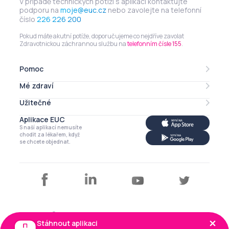
V případě technických potíží s aplikací kontaktujte
podporu na
moje@euc.cz
nebo zavolejte na telefonní
číslo
226 226 200
Pokud máte akutní potíže, doporučujeme co nejdříve zavolat
Zdravotnickou záchrannou službu na
telefonním čísle 155
.
Pomoc
Mé zdraví
Lékarna online
eRecept
Užitečné
Mé léky
Zdravotní profil
Aplikace EUC
Můj profil
S naší aplikací nemusíte
Má imunita
Kalendář
chodit za lékařem, když
se chcete objednat.
Články a tipy
Copyright © EUC a.s. 2026
Stáhnout aplikaci