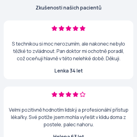
Zkušenosti našich pacientů
S technikou si moc nerozumím, ale nakonec nebylo
těžké to zvládnout. Pan doktor mi ochotně poradil,
což oceňuji hlavně v této nelehké době. Děkuji.
Lenka 34 let
Velmi pozitivně hodnotím lidský a profesionální přístup
lékařky. Své potíže jsem mohla vyřešit v klidu doma z
postele, palec nahoru.
Helena 63 let