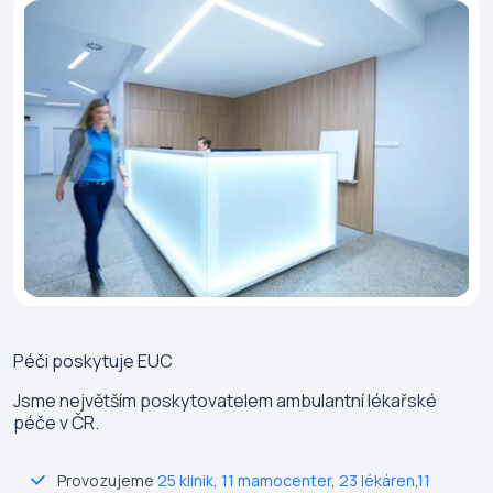
Péči poskytuje
EUC
Jsme největším poskytovatelem ambulantní lékařské
péče v ČR.
Provozujeme
25 klinik
,
11 mamocenter
,
23 lékáren
,
11