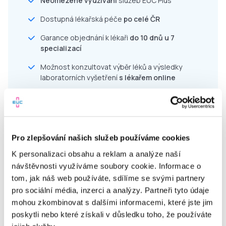
Neomezené využívání
služeb EUC Plus
Dostupná lékařská péče
po celé ČR
Garance objednání k lékaři
do 10 dnů u 7
specializací
Možnost konzultovat výběr léků a výsledky
laboratorních vyšetření
s lékařem online
Pravidelná edukace v péči o zdraví a prevenci
Jednoduché uživatelské prostředí
Akce a slevy do lékáren
a laboratoří EUC
Pro zlepšování našich služeb používáme cookies
Komfort a úspora času díky online službám
K personalizaci obsahu a reklam a analýze naší
návštěvnosti využíváme soubory cookie. Informace o
tom, jak náš web používáte, sdílíme se svými partnery
pro sociální média, inzerci a analýzy. Partneři tyto údaje
mohou zkombinovat s dalšími informacemi, které jste jim
Pro zaměstnavatele
poskytli nebo které získali v důsledku toho, že používáte