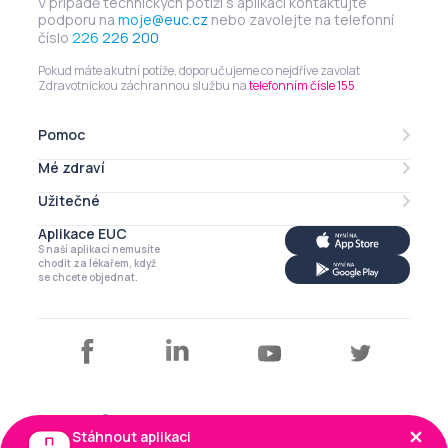
V případě technických potíží s aplikací kontaktujte
podporu na
moje@euc.cz
nebo zavolejte na telefonní
číslo
226 226 200
Pokud máte akutní potíže, doporučujeme co nejdříve zavolat
Zdravotnickou záchrannou službu na
telefonním čísle 155
.
Pomoc
Mé zdraví
Lékarna online
eRecept
Užitečné
Mé léky
Zdravotní profil
Aplikace EUC
Můj profil
S naší aplikací nemusíte
Má imunita
Kalendář
chodit za lékařem, když
se chcete objednat.
Články a tipy
Copyright © EUC a.s. 2026
Stáhnout aplikaci