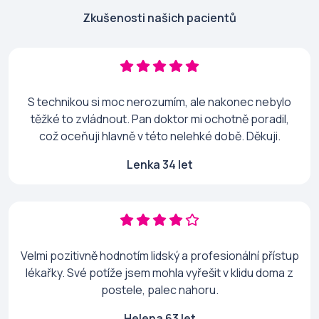
Zkušenosti našich pacientů
S technikou si moc nerozumím, ale nakonec nebylo
těžké to zvládnout. Pan doktor mi ochotně poradil,
což oceňuji hlavně v této nelehké době. Děkuji.
Lenka 34 let
Velmi pozitivně hodnotím lidský a profesionální přístup
lékařky. Své potíže jsem mohla vyřešit v klidu doma z
postele, palec nahoru.
Helena 63 let