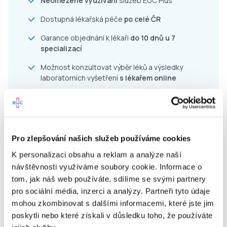
Neomezené využívání
služeb EUC Plus
Dostupná lékařská péče
po celé ČR
Garance objednání k lékaři
do 10 dnů u 7
specializací
Možnost konzultovat výběr léků a výsledky
laboratorních vyšetření
s lékařem online
Pravidelná edukace v péči o zdraví a prevenci
Jednoduché uživatelské prostředí
Akce a slevy do lékáren
a laboratoří EUC
Pro zlepšování našich služeb používáme cookies
Komfort a úspora času díky online službám
K personalizaci obsahu a reklam a analýze naší
návštěvnosti využíváme soubory cookie. Informace o
tom, jak náš web používáte, sdílíme se svými partnery
pro sociální média, inzerci a analýzy. Partneři tyto údaje
mohou zkombinovat s dalšími informacemi, které jste jim
Pro zaměstnavatele
poskytli nebo které získali v důsledku toho, že používáte