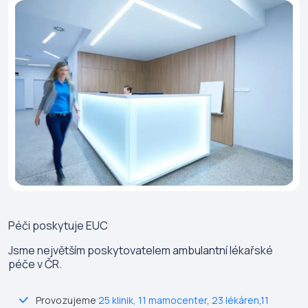
Péči poskytuje
EUC
Jsme největším poskytovatelem ambulantní lékařské
péče v ČR.
Provozujeme
25 klinik
,
11 mamocenter
,
23 lékáren
,
11