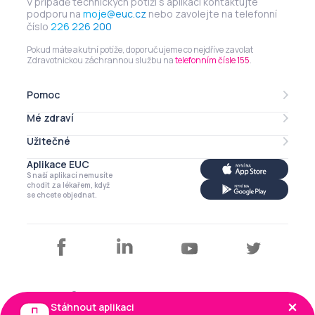
V případě technických potíží s aplikací kontaktujte
podporu na
moje@euc.cz
nebo zavolejte na telefonní
číslo
226 226 200
Pokud máte akutní potíže, doporučujeme co nejdříve zavolat
Zdravotnickou záchrannou službu na
telefonním čísle 155
.
Pomoc
Mé zdraví
Lékarna online
eRecept
Užitečné
Mé léky
Zdravotní profil
Aplikace EUC
Můj profil
S naší aplikací nemusíte
Má imunita
Kalendář
chodit za lékařem, když
se chcete objednat.
Články a tipy
Copyright © EUC a.s. 2026
Stáhnout aplikaci