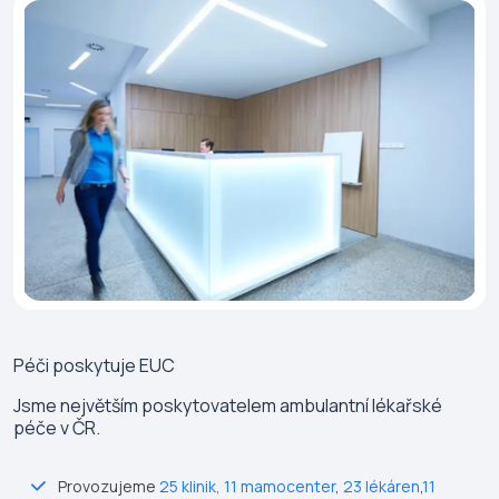
Péči poskytuje
EUC
Jsme největším poskytovatelem ambulantní lékařské
péče v ČR.
Provozujeme
25 klinik
,
11 mamocenter
,
23 lékáren
,
11