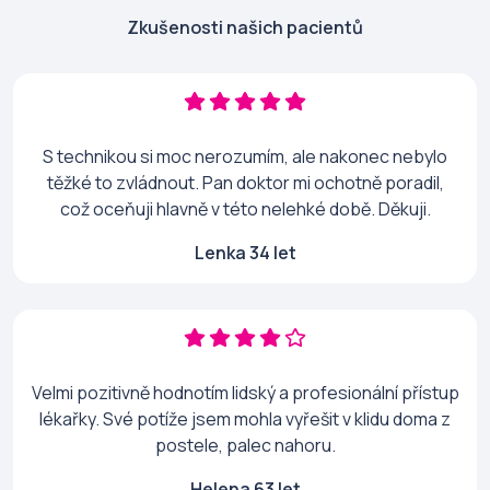
Zkušenosti našich pacientů
S technikou si moc nerozumím, ale nakonec nebylo
těžké to zvládnout. Pan doktor mi ochotně poradil,
což oceňuji hlavně v této nelehké době. Děkuji.
Lenka 34 let
Velmi pozitivně hodnotím lidský a profesionální přístup
lékařky. Své potíže jsem mohla vyřešit v klidu doma z
postele, palec nahoru.
Helena 63 let