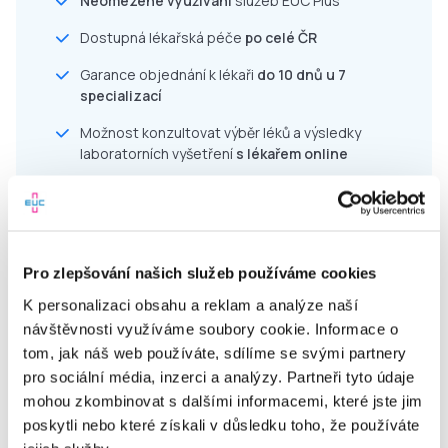
Neomezené využívání
služeb EUC Plus
Dostupná lékařská péče
po celé ČR
Garance objednání k lékaři
do 10 dnů u 7
specializací
Možnost konzultovat výběr léků a výsledky
laboratorních vyšetření
s lékařem online
Pravidelná edukace v péči o zdraví a prevenci
Jednoduché uživatelské prostředí
Akce a slevy do lékáren
a laboratoří EUC
Pro zlepšování našich služeb používáme cookies
Komfort a úspora času díky online službám
K personalizaci obsahu a reklam a analýze naší
návštěvnosti využíváme soubory cookie. Informace o
tom, jak náš web používáte, sdílíme se svými partnery
pro sociální média, inzerci a analýzy. Partneři tyto údaje
mohou zkombinovat s dalšími informacemi, které jste jim
Pro zaměstnavatele
poskytli nebo které získali v důsledku toho, že používáte