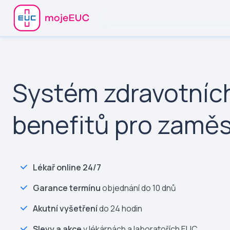
Systém zdravotníc
benefitů pro zamě
Lékař online 24/7
Garance termínu
objednání do 10 dnů
Akutní vyšetření
do 24 hodin
Slevy a akce
v lékárnách a laboratořích EUC