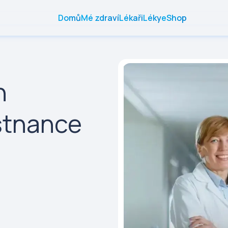
Domů
Mé zdraví
Lékaři
Léky
eShop
h
stnance