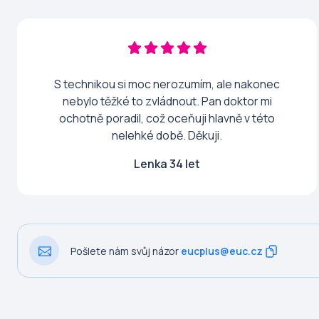
S technikou si moc nerozumím, ale nakonec
nebylo těžké to zvládnout. Pan doktor mi
ochotně poradil, což oceňuji hlavně v této
nelehké době. Děkuji.
Lenka 34 let
Pošlete nám svůj názor
eucplus@euc.cz