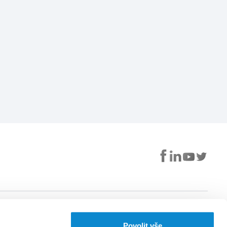
Užitečné
Aplikace EUC
Povolit vše