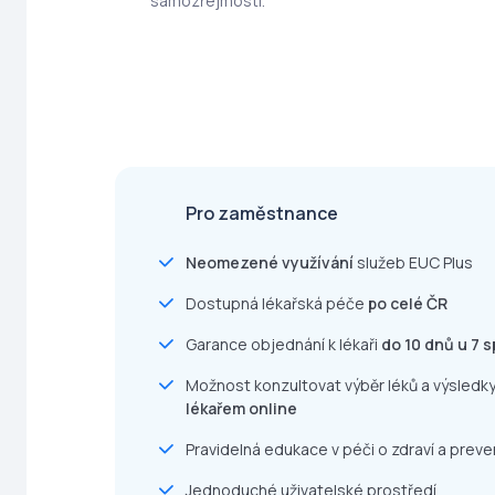
samozřejmostí.
Pro zaměstnance
Neomezené využívání
služeb EUC Plus
Dostupná lékařská péče
po celé ČR
Garance objednání k lékaři
do 10 dnů u 7 s
Možnost konzultovat výběr léků a výsledky
lékařem online
Pravidelná edukace v péči o zdraví a preve
Jednoduché uživatelské prostředí