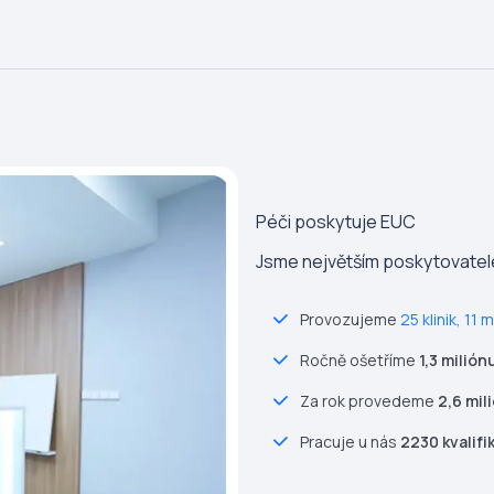
Péči poskytuje
EUC
Jsme největším poskytovatel
Provozujeme
25 klinik
,
11 
Ročně ošetříme
1,3 milión
Za rok provedeme
2,6 mil
Pracuje u nás
2230 kvalif