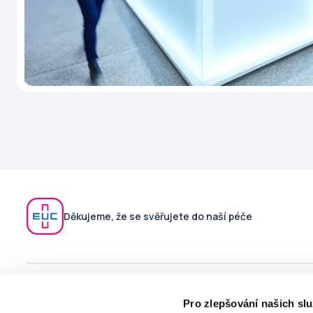
Děkujeme, že se svěřujete do naší péče
V případě technických potíží s aplikací kontaktujte podporu
Pro zlepšování našich sl
na
moje@euc.cz
nebo zavolejte na telefonní číslo
226 226