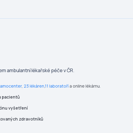
em ambulantní lékařské péče v ČR.
mamocenter
,
23 lékáren
,
11 laboratoří
a online lékárnu.
u pacientů
iónu vyšetření
ikovaných zdravotníků