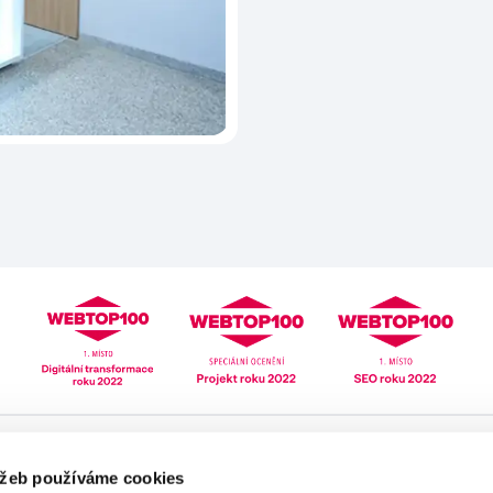
Pomoc
Mé zdraví
užeb používáme cookies