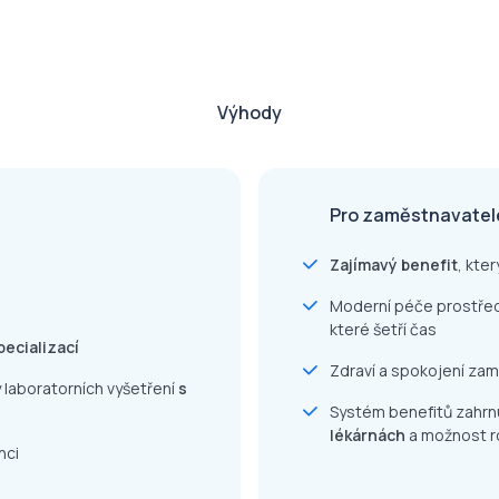
Výhody
Pro zaměstnavatel
Zajímavý benefit
, kte
Moderní péče prostře
které šetří čas
pecializací
Zdraví a spokojení zam
 laboratorních vyšetření
s
Systém benefitů zahrnu
lékárnách
a možnost r
nci