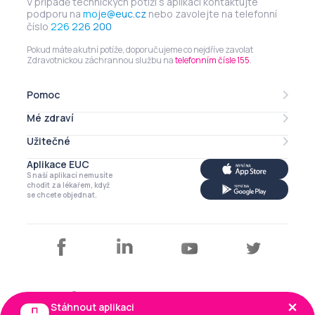
V případě technických potíží s aplikací kontaktujte
podporu na
moje@euc.cz
nebo zavolejte na telefonní
číslo
226 226 200
Pokud máte akutní potíže, doporučujeme co nejdříve zavolat
Zdravotnickou záchrannou službu na
telefonním čísle 155
.
Pomoc
Mé zdraví
Lékarna online
eRecept
Užitečné
Mé léky
Zdravotní profil
Aplikace EUC
Můj profil
S naší aplikací nemusíte
Má imunita
Kalendář
chodit za lékařem, když
se chcete objednat.
Články a tipy
Copyright © EUC a.s. 2026
Stáhnout aplikaci