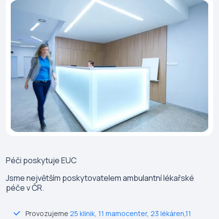
Péči poskytuje
EUC
Jsme největším poskytovatelem ambulantní lékařské
péče v ČR.
Provozujeme
25 klinik
,
11 mamocenter
,
23 lékáren
,
11