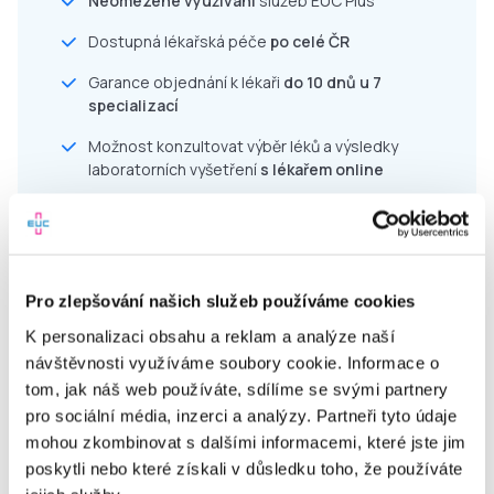
Neomezené využívání
služeb EUC Plus
Dostupná lékařská péče
po celé ČR
Garance objednání k lékaři
do 10 dnů u 7
specializací
Možnost konzultovat výběr léků a výsledky
laboratorních vyšetření
s lékařem online
Pravidelná edukace v péči o zdraví a prevenci
Jednoduché uživatelské prostředí
Akce a slevy do lékáren
a laboratoří EUC
Pro zlepšování našich služeb používáme cookies
Komfort a úspora času díky online službám
K personalizaci obsahu a reklam a analýze naší
návštěvnosti využíváme soubory cookie. Informace o
tom, jak náš web používáte, sdílíme se svými partnery
pro sociální média, inzerci a analýzy. Partneři tyto údaje
mohou zkombinovat s dalšími informacemi, které jste jim
Pro zaměstnavatele
poskytli nebo které získali v důsledku toho, že používáte