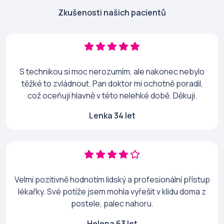
Zkušenosti našich pacientů
S technikou si moc nerozumím, ale nakonec nebylo
těžké to zvládnout. Pan doktor mi ochotně poradil,
což oceňuji hlavně v této nelehké době. Děkuji.
Lenka 34 let
Velmi pozitivně hodnotím lidský a profesionální přístup
lékařky. Své potíže jsem mohla vyřešit v klidu doma z
postele, palec nahoru.
Helena 63 let