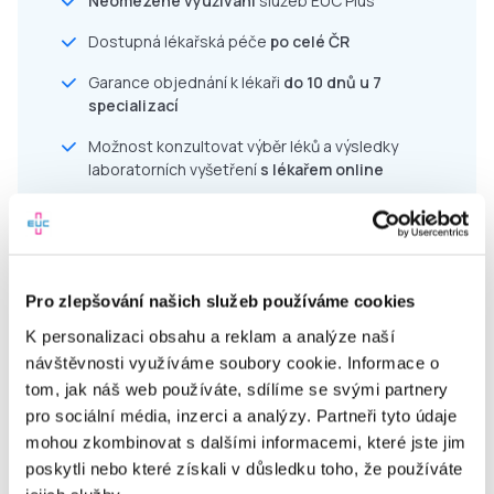
Neomezené využívání
služeb EUC Plus
Dostupná lékařská péče
po celé ČR
Garance objednání k lékaři
do 10 dnů u 7
specializací
Možnost konzultovat výběr léků a výsledky
laboratorních vyšetření
s lékařem online
Pravidelná edukace v péči o zdraví a prevenci
Jednoduché uživatelské prostředí
Akce a slevy do lékáren
a laboratoří EUC
Pro zlepšování našich služeb používáme cookies
Komfort a úspora času díky online službám
K personalizaci obsahu a reklam a analýze naší
návštěvnosti využíváme soubory cookie. Informace o
tom, jak náš web používáte, sdílíme se svými partnery
pro sociální média, inzerci a analýzy. Partneři tyto údaje
mohou zkombinovat s dalšími informacemi, které jste jim
Pro zaměstnavatele
poskytli nebo které získali v důsledku toho, že používáte