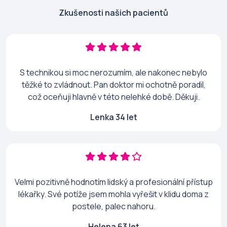
Zkušenosti našich pacientů
S technikou si moc nerozumím, ale nakonec nebylo
těžké to zvládnout. Pan doktor mi ochotně poradil,
což oceňuji hlavně v této nelehké době. Děkuji.
Lenka 34 let
Velmi pozitivně hodnotím lidský a profesionální přístup
lékařky. Své potíže jsem mohla vyřešit v klidu doma z
postele, palec nahoru.
Helena 63 let