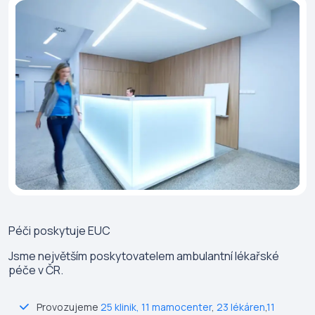
Péči poskytuje
EUC
Jsme největším poskytovatelem ambulantní lékařské
péče v ČR.
Provozujeme
25 klinik
,
11 mamocenter
,
23 lékáren
,
11