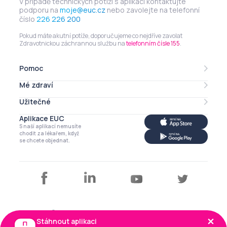
V případě technických potíží s aplikací kontaktujte
podporu na
moje@euc.cz
nebo zavolejte na telefonní
číslo
226 226 200
Pokud máte akutní potíže, doporučujeme co nejdříve zavolat
Zdravotnickou záchrannou službu na
telefonním čísle 155
.
Pomoc
Mé zdraví
Lékarna online
eRecept
Užitečné
Mé léky
Zdravotní profil
Aplikace EUC
Můj profil
S naší aplikací nemusíte
Má imunita
Kalendář
chodit za lékařem, když
se chcete objednat.
Články a tipy
Copyright © EUC a.s. 2026
Stáhnout aplikaci