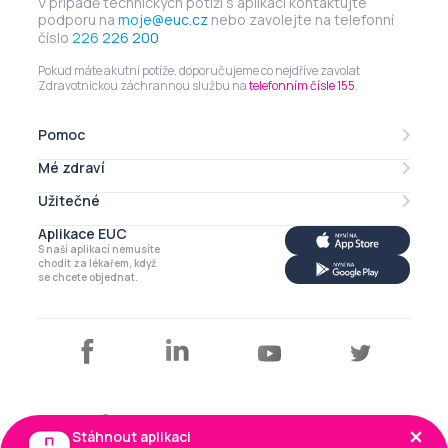
V případě technických potíží s aplikací kontaktujte
podporu na
moje@euc.cz
nebo zavolejte na telefonní
číslo
226 226 200
Pokud máte akutní potíže, doporučujeme co nejdříve zavolat
Zdravotnickou záchrannou službu na
telefonním čísle 155
.
Pomoc
Mé zdraví
Lékarna online
eRecept
Užitečné
Mé léky
Zdravotní profil
Aplikace EUC
Můj profil
S naší aplikací nemusíte
Má imunita
Kalendář
chodit za lékařem, když
se chcete objednat.
Články a tipy
Copyright © EUC a.s. 2026
Stáhnout aplikaci