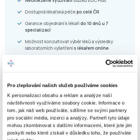
Neomezené využívání
služeb EUC Plus
Dostupná lékařská péče
po celé ČR
Garance objednání k lékaři
do 10 dnů u 7
specializací
Možnost konzultovat výběr léků a výsledky
laboratorních vyšetření
s lékařem online
Pravidelná edukace v péči o zdraví a prevenci
Jednoduché uživatelské prostředí
Akce a slevy do lékáren
a laboratoří EUC
Pro zlepšování našich služeb používáme cookies
Komfort a úspora času díky online službám
K personalizaci obsahu a reklam a analýze naší
návštěvnosti využíváme soubory cookie. Informace o
tom, jak náš web používáte, sdílíme se svými partnery
pro sociální média, inzerci a analýzy. Partneři tyto údaje
mohou zkombinovat s dalšími informacemi, které jste jim
Pro zaměstnavatele
poskytli nebo které získali v důsledku toho, že používáte