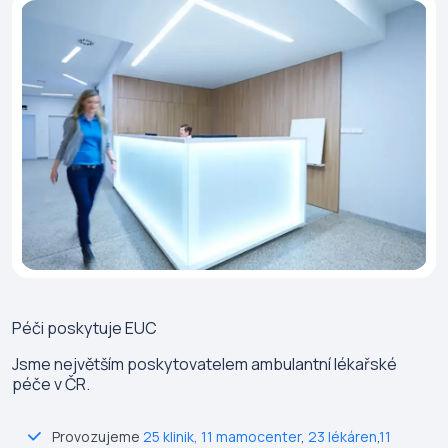
Péči poskytuje
EUC
Jsme největším poskytovatelem ambulantní lékařské
péče v ČR.
Provozujeme
25 klinik
,
11 mamocenter
,
23 lékáren
,
11