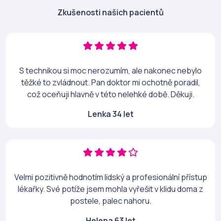
Zkušenosti našich pacientů
S technikou si moc nerozumím, ale nakonec nebylo
těžké to zvládnout. Pan doktor mi ochotně poradil,
což oceňuji hlavně v této nelehké době. Děkuji.
Lenka 34 let
Velmi pozitivně hodnotím lidský a profesionální přístup
lékařky. Své potíže jsem mohla vyřešit v klidu doma z
postele, palec nahoru.
Helena 63 let