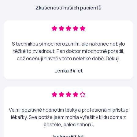
Zkušenosti našich pacientů
S technikou si moc nerozumím, ale nakonec nebylo
těžké to zvládnout. Pan doktor mi ochotně poradil,
což oceňuji hlavně v této nelehké době. Děkuji.
Lenka 34 let
Velmi pozitivně hodnotím lidský a profesionální přístup
lékařky. Své potíže jsem mohla vyřešit v klidu doma z
postele, palec nahoru.
Helena 63 let