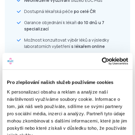
Neomezené využívání
služeb EUC Plus
Dostupná lékařská péče
po celé ČR
Garance objednání k lékaři
do 10 dnů u 7
specializací
Možnost konzultovat výběr léků a výsledky
laboratorních vyšetření
s lékařem online
Pravidelná edukace v péči o zdraví a prevenci
Jednoduché uživatelské prostředí
Akce a slevy do lékáren
a laboratoří EUC
Pro zlepšování našich služeb používáme cookies
Komfort a úspora času díky online službám
K personalizaci obsahu a reklam a analýze naší
návštěvnosti využíváme soubory cookie. Informace o
tom, jak náš web používáte, sdílíme se svými partnery
pro sociální média, inzerci a analýzy. Partneři tyto údaje
mohou zkombinovat s dalšími informacemi, které jste jim
Pro zaměstnavatele
poskytli nebo které získali v důsledku toho, že používáte