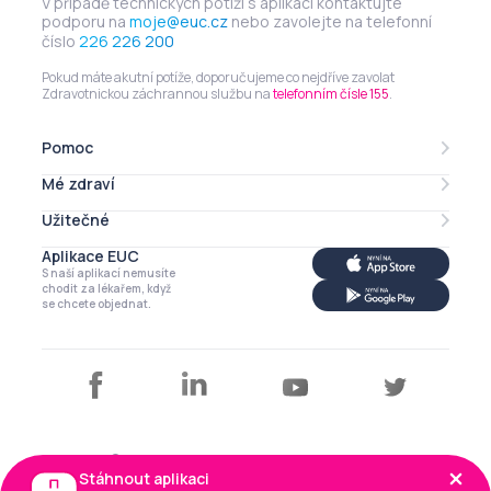
V případě technických potíží s aplikací kontaktujte
podporu na
moje@euc.cz
nebo zavolejte na telefonní
číslo
226 226 200
Pokud máte akutní potíže, doporučujeme co nejdříve zavolat
Zdravotnickou záchrannou službu na
telefonním čísle 155
.
Pomoc
Mé zdraví
Lékarna online
eRecept
Užitečné
Mé léky
Zdravotní profil
Aplikace EUC
Můj profil
S naší aplikací nemusíte
Má imunita
Kalendář
chodit za lékařem, když
se chcete objednat.
Články a tipy
Copyright © EUC a.s. 2026
Stáhnout aplikaci