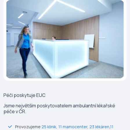
Péči poskytuje
EUC
Jsme největším poskytovatelem ambulantní lékařské
péče v ČR.
Provozujeme
25 klinik
,
11 mamocenter
,
23 lékáren
,
11