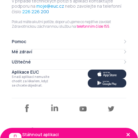
V případě technických potíží s aplikací kontaktujte
podporu na
moje@euc.cz
nebo zavolejte na telefonní
číslo
226 226 200
Pokud máte akutní potíže, doporučujeme co nejdříve zavolat
Zdravotnickou záchrannou službu na
telefonním čísle 155
.
Pomoc
Mé zdraví
Lékarna online
eRecept
Užitečné
Mé léky
Zdravotní profil
Aplikace EUC
Můj profil
S naší aplikací nemusíte
Má imunita
Kalendář
chodit za lékařem, když
se chcete objednat.
Články a tipy
Copyright © EUC a.s. 2026
Stáhnout aplikaci