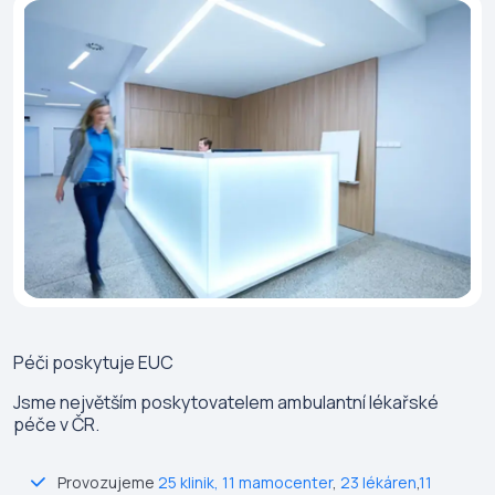
Péči poskytuje
EUC
Jsme největším poskytovatelem ambulantní lékařské
péče v ČR.
Provozujeme
25 klinik
,
11 mamocenter
,
23 lékáren
,
11