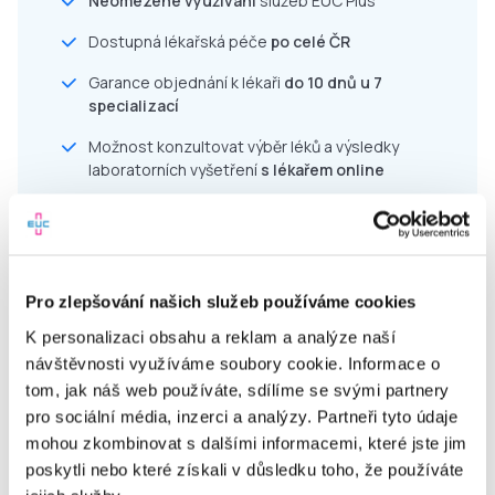
Neomezené využívání
služeb EUC Plus
Dostupná lékařská péče
po celé ČR
Garance objednání k lékaři
do 10 dnů u 7
specializací
Možnost konzultovat výběr léků a výsledky
laboratorních vyšetření
s lékařem online
Pravidelná edukace v péči o zdraví a prevenci
Jednoduché uživatelské prostředí
Akce a slevy do lékáren
a laboratoří EUC
Pro zlepšování našich služeb používáme cookies
Komfort a úspora času díky online službám
K personalizaci obsahu a reklam a analýze naší
návštěvnosti využíváme soubory cookie. Informace o
tom, jak náš web používáte, sdílíme se svými partnery
pro sociální média, inzerci a analýzy. Partneři tyto údaje
mohou zkombinovat s dalšími informacemi, které jste jim
Pro zaměstnavatele
poskytli nebo které získali v důsledku toho, že používáte