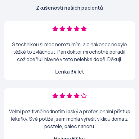
Zkušenosti našich pacientů
S technikou si moc nerozumím, ale nakonec nebylo
těžké to zvládnout. Pan doktor mi ochotně poradil,
což oceňuji hlavně v této nelehké době. Děkuji.
Lenka 34 let
Velmi pozitivně hodnotím lidský a profesionální přístup
lékařky. Své potíže jsem mohla vyřešit v klidu doma z
postele, palec nahoru.
Helena 63 let