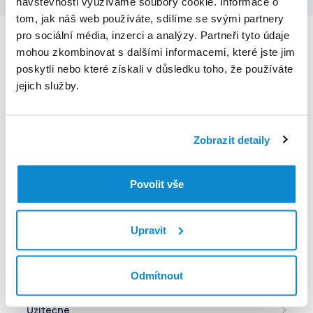
návštěvnosti využíváme soubory cookie. Informace o
tom, jak náš web používáte, sdílíme se svými partnery
pro sociální média, inzerci a analýzy. Partneři tyto údaje
Děkujeme, že se svěřujete do naší péče
mohou zkombinovat s dalšími informacemi, které jste jim
poskytli nebo které získali v důsledku toho, že používáte
jejich služby.
Zobrazit detaily
V případě technických potíží s aplikací kontaktujte
podporu na
moje@euc.cz
nebo zavolejte na telefonní
Povolit vše
číslo
226 226 200
Pokud máte akutní potíže, doporučujeme co nejdříve zavolat
Upravit
Zdravotnickou záchrannou službu na
telefonním čísle 155
.
Pomoc
Odmítnout
Mé zdraví
Lékarna online
eRecept
Užitečné
Mé léky