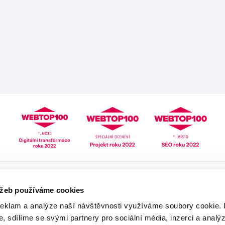
Pomoc
Mé zdraví
užeb používáme cookies
Lékarna online
Mé léky
reklam a analýze naší návštěvnosti využíváme soubory cookie. 
eRecept
Zdravotní profil
, sdílíme se svými partnery pro sociální média, inzerci a analýzy