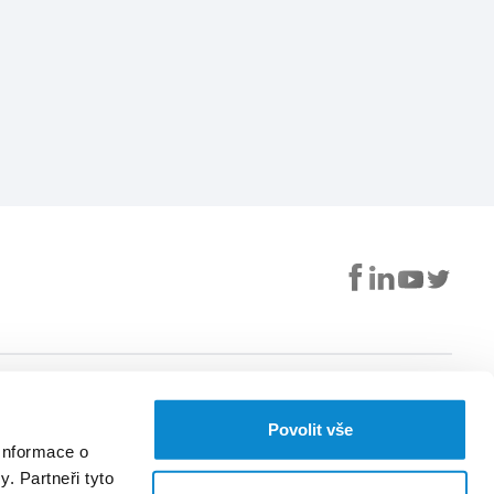
Užitečné
Aplikace EUC
Povolit vše
S naší aplikací nemusíte
Můj profil
Informace o
chodit za lékařem, když
Kalendář
se chcete objednat.
. Partneři tyto