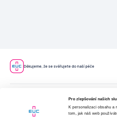
Děkujeme, že se svěřujete do naší péče
V případě technických potíží s aplikací kontaktujte podporu
Pro zlepšování našich sl
na
moje@euc.cz
nebo zavolejte na telefonní číslo
226 226
200
K personalizaci obsahu a 
tom, jak náš web používáte