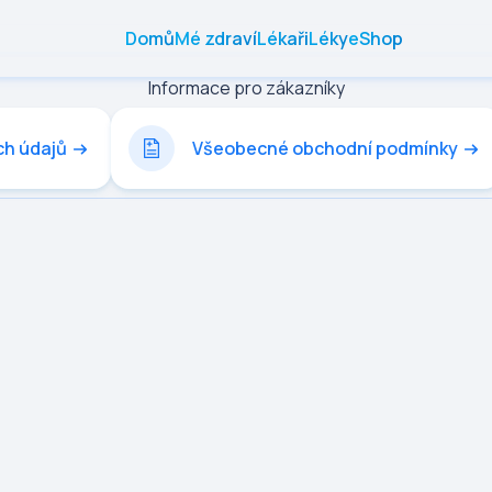
Domů
Mé zdraví
Lékaři
Léky
eShop
Informace pro zákazníky
ch údajů
Všeobecné obchodní podmínky