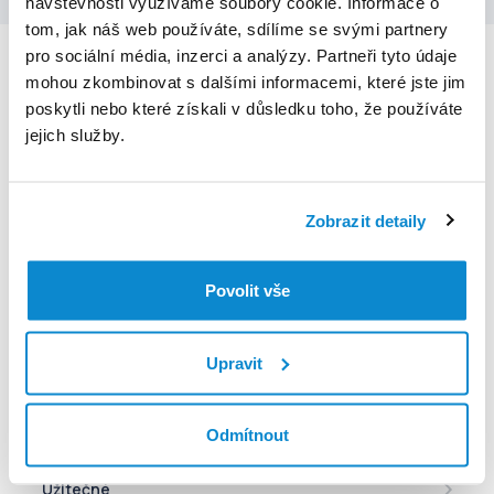
návštěvnosti využíváme soubory cookie. Informace o
tom, jak náš web používáte, sdílíme se svými partnery
pro sociální média, inzerci a analýzy. Partneři tyto údaje
Děkujeme, že se svěřujete do naší péče
mohou zkombinovat s dalšími informacemi, které jste jim
poskytli nebo které získali v důsledku toho, že používáte
jejich služby.
Zobrazit detaily
V případě technických potíží s aplikací kontaktujte
podporu na
moje@euc.cz
nebo zavolejte na telefonní
Povolit vše
číslo
226 226 200
Pokud máte akutní potíže, doporučujeme co nejdříve zavolat
Upravit
Zdravotnickou záchrannou službu na
telefonním čísle 155
.
Pomoc
Odmítnout
Mé zdraví
Lékarna online
eRecept
Užitečné
Mé léky