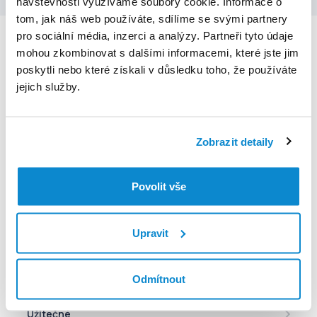
návštěvnosti využíváme soubory cookie. Informace o
tom, jak náš web používáte, sdílíme se svými partnery
pro sociální média, inzerci a analýzy. Partneři tyto údaje
Děkujeme, že se svěřujete do naší péče
mohou zkombinovat s dalšími informacemi, které jste jim
poskytli nebo které získali v důsledku toho, že používáte
jejich služby.
Zobrazit detaily
V případě technických potíží s aplikací kontaktujte
podporu na
moje@euc.cz
nebo zavolejte na telefonní
Povolit vše
číslo
226 226 200
Pokud máte akutní potíže, doporučujeme co nejdříve zavolat
Upravit
Zdravotnickou záchrannou službu na
telefonním čísle 155
.
Pomoc
Odmítnout
Mé zdraví
Lékarna online
eRecept
Užitečné
Mé léky