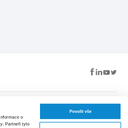
Užitečné
Aplikace EUC
Povolit vše
S naší aplikací nemusíte
Můj profil
Informace o
chodit za lékařem, když
Kalendář
se chcete objednat.
. Partneři tyto