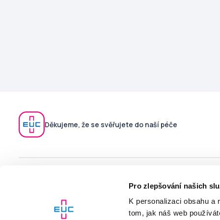
Děkujeme, že se svěřujete do naší péče
V případě technických potíží s aplikací kontaktujte podporu
Pro zlepšování našich sl
na
moje@euc.cz
nebo zavolejte na telefonní číslo
226 226
200
K personalizaci obsahu a 
tom, jak náš web používáte