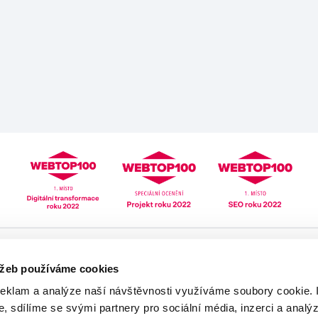
Pomoc
Mé zdraví
užeb používáme cookies
Lékarna online
Mé léky
reklam a analýze naší návštěvnosti využíváme soubory cookie. 
eRecept
Zdravotní profil
, sdílíme se svými partnery pro sociální média, inzerci a analýzy