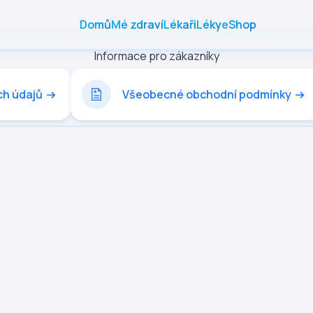
Domů
Mé zdraví
Lékaři
Léky
eShop
Informace pro zákazníky
ch údajů
Všeobecné obchodní podmínky