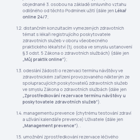
objednané 3. osobou na základě smluvního vztahu
odlišného od těchto Podmínek užití (dále jen
Lékař
online 24/7
;
distančním konzultacím vymezených zdravotních
témat s lékaři registrujícího poskytovatele
zdravotních služeb v oboru všeobecného
praktického lékařství (tj. osoba ve smyslu ustanovení
§ 3 odst. 5 Zákona o zdravotních službách) (dále jen
„Můj praktik online“
);
odeslání žádosti o rezervaci termínu návštěvy ve
zdravotnickém zařízení provozovaného některým ze
spolupracujících poskytovatelů zdravotních služeb
ve smyslu Zákona o zdravotních službách (dále jen
„Zprostředkování rezervace termínu návštěvy u
poskytovatele zdravotních služeb“
).
managementu prevence (chytrému testování zdraví
a užívání kalendáře prevence) Uživatele (dále jen
„Management prevence“
). .
umožnění zprostředkování rezervace léčivého