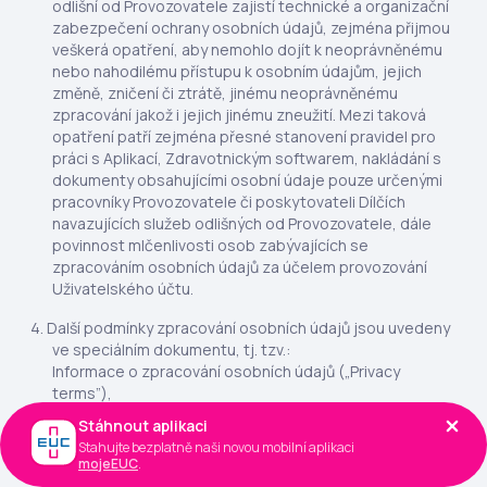
odlišní od Provozovatele zajistí technické a organizační
zabezpečení ochrany osobních údajů, zejména přijmou
veškerá opatření, aby nemohlo dojít k neoprávněnému
nebo nahodilému přístupu k osobním údajům, jejich
změně, zničení či ztrátě, jinému neoprávněnému
zpracování jakož i jejich jinému zneužití. Mezi taková
opatření patří zejména přesné stanovení pravidel pro
práci s Aplikací, Zdravotnickým softwarem, nakládání s
dokumenty obsahujícími osobní údaje pouze určenými
pracovníky Provozovatele či poskytovateli Dílčích
navazujících služeb odlišných od Provozovatele, dále
povinnost mlčenlivosti osob zabývajících se
zpracováním osobních údajů za účelem provozování
Uživatelského účtu.
Další podmínky zpracování osobních údajů jsou uvedeny
ve speciálním dokumentu, tj. tzv.:
Informace o zpracování osobních údajů („Privacy
terms”),
Stáhnout aplikaci
Stahujte bezplatně naši novou mobilní aplikaci
který je též zpřístupněn v online prostředí internetové
mojeEUC
.
stránky a Aplikace, a jeho prostřednictvím si