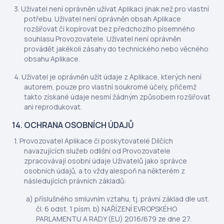
Uživatel není oprávněn užívat Aplikaci jinak než pro vlastní
potřebu. Uživatel není oprávněn obsah Aplikace
rozšiřovat či kopírovat bez předchozího písemného
souhlasu Provozovatele. Uživatel není oprávněn
provádět jakékoli zásahy do technického nebo věcného
obsahu Aplikace.
Uživatel je oprávněn užít údaje z Aplikace, kterých není
autorem, pouze pro vlastní soukromé účely, přičemž
takto získané údaje nesmí žádným způsobem rozšiřovat
ani reprodukovat.
14. OCHRANA OSOBNÍCH ÚDAJŮ
Provozovatel Aplikace či poskytovatelé Dílčích
navazujících služeb odlišní od Provozovatele
zpracovávají osobní údaje Uživatelů jako správce
osobních údajů, a to vždy alespoň na některém z
následujících právních základů:
příslušného smluvním vztahu, tj. právní základ dle ust.
čl. 6 odst. 1 písm. b) NAŘÍZENÍ EVROPSKÉHO
PARLAMENTU A RADY (EU) 2016/679 ze dne 27.