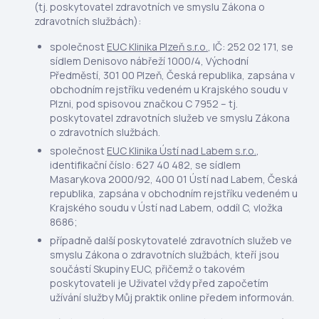
(tj. poskytovatel zdravotních ve smyslu Zákona o
zdravotních službách):
společnost
EUC Klinika Plzeň s.r.o.
, IČ: 252 02 171, se
sídlem Denisovo nábřeží 1000/4, Východní
Předměstí, 301 00 Plzeň, Česká republika, zapsána v
obchodním rejstříku vedeném u Krajského soudu v
Plzni, pod spisovou značkou C 7952 – tj.
poskytovatel zdravotních služeb ve smyslu Zákona
o zdravotních službách.
společnost
EUC Klinika Ústí nad Labem s.r.o.
,
identifikační číslo: 627 40 482, se sídlem
Masarykova 2000/92, 400 01 Ústí nad Labem, Česká
republika, zapsána v obchodním rejstříku vedeném u
Krajského soudu v Ústí nad Labem, oddíl C, vložka
8686;
případně další poskytovatelé zdravotních služeb ve
smyslu Zákona o zdravotních službách, kteří jsou
součástí Skupiny EUC, přičemž o takovém
poskytovateli je Uživatel vždy před započetím
užívání služby Můj praktik online předem informován.