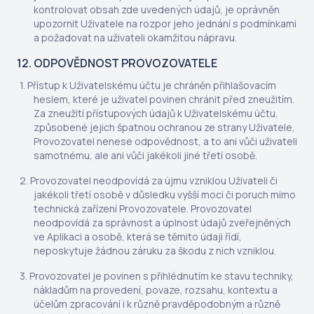
kontrolovat obsah zde uvedených údajů, je oprávněn
upozornit Uživatele na rozpor jeho jednání s podmínkami
a požadovat na uživateli okamžitou nápravu.
12. ODPOVĚDNOST PROVOZOVATELE
Přístup k Uživatelskému účtu je chráněn přihlašovacím
heslem, které je uživatel povinen chránit před zneužitím.
Za zneužití přístupových údajů k Uživatelskému účtu,
způsobené jejich špatnou ochranou ze strany Uživatele,
Provozovatel nenese odpovědnost, a to ani vůči uživateli
samotnému, ale ani vůči jakékoli jiné třetí osobě.
Provozovatel neodpovídá za újmu vzniklou Uživateli či
jakékoli třetí osobě v důsledku vyšší moci či poruch mimo
technická zařízení Provozovatele. Provozovatel
neodpovídá za správnost a úplnost údajů zveřejněných
ve Aplikaci a osobě, která se těmito údaji řídí,
neposkytuje žádnou záruku za škodu z nich vzniklou.
Provozovatel je povinen s přihlédnutím ke stavu techniky,
nákladům na provedení, povaze, rozsahu, kontextu a
účelům zpracování i k různě pravděpodobným a různě