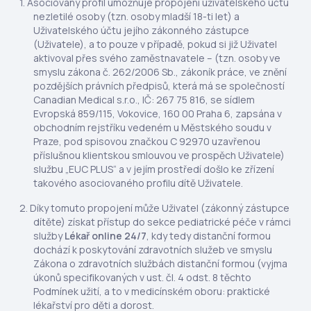
Asociovaný profil umožňuje propojení uživatelského účtu
nezletilé osoby (tzn. osoby mladší 18-ti let) a
Uživatelského účtu jejího zákonného zástupce
(Uživatele), a to pouze v případě, pokud si již Uživatel
aktivoval přes svého zaměstnavatele – (tzn. osoby ve
smyslu zákona č. 262/2006 Sb., zákoník práce, ve znění
pozdějších právních předpisů, která má se společností
Canadian Medical s.r.o., IČ: 267 75 816, se sídlem
Evropská 859/115, Vokovice, 160 00 Praha 6, zapsána v
obchodním rejstříku vedeném u Městského soudu v
Praze, pod spisovou značkou C 92970 uzavřenou
příslušnou klientskou smlouvou ve prospěch Uživatele)
službu „EUC PLUS“ a v jejím prostředí došlo ke zřízení
takového asociovaného profilu dítě Uživatele.
Díky tomuto propojení může Uživatel (zákonný zástupce
dítěte) získat přístup do sekce pediatrické péče v rámci
služby
Lékař online 24/7
, kdy tedy distanční formou
dochází k poskytování zdravotních služeb ve smyslu
Zákona o zdravotních službách distanční formou (vyjma
úkonů specifikovaných v ust. čl. 4 odst. 8 těchto
Podmínek užití, a to v medicínském oboru: praktické
lékařství pro děti a dorost.