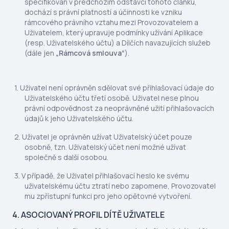
specifikován v předchozím odstavci tohoto článku,
dochází s právní platností a účinnosti ke vzniku
rámcového právního vztahu mezi Provozovatelem a
Uživatelem, který upravuje podmínky užívání Aplikace
(resp. Uživatelského účtu) a Dílčích navazujících služeb
(dále jen
„Rámcová smlouva“
).
Uživatel není oprávněn sdělovat své přihlašovací údaje do
Uživatelského účtu třetí osobě. Uživatel nese plnou
právní odpovědnost za neoprávněné užití přihlašovacích
údajů k jeho Uživatelského účtu.
Uživatel je oprávněn užívat Uživatelský účet pouze
osobně, tzn. Uživatelský účet není možné užívat
společně s další osobou.
V případě, že Uživatel přihlašovací heslo ke svému
uživatelskému účtu ztratí nebo zapomene, Provozovatel
mu zpřístupní funkci pro jeho opětovné vytvoření.
4. ASOCIOVANÝ PROFIL DÍTĚ UŽIVATELE