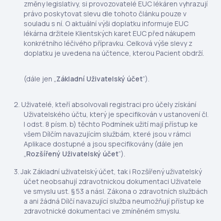
změny legislativy, si provozovatelé EUC lékáren vyhrazují
právo poskytovat slevu dle tohoto článku pouze v
souladu s ní. O aktuální výši doplatku informuje EUC
lékárna držitele Klientských karet EUC před nákupem
konkrétního léčivého přípravku. Celková výše slevy z
doplatku je uvedena na účtence, kterou Pacient obdrží.
(dále jen „
Základní Uživatelský účet
”).
Uživatelé, kteří absolvovali registraci pro účely získání
Uživatelského účtu, který je specifikován v ustanovení čl.
I odst. 8 písm. b) těchto Podmínek užití mají přístup ke
všem Dílčím navazujícím službám, které jsou v rámci
Aplikace dostupné a jsou specifikovány (dále jen
„
Rozšířený Uživatelský účet
”).
Jak Základní uživatelský účet, tak i Rozšířený uživatelský
účet neobsahují zdravotnickou dokumentaci Uživatele
ve smyslu ust. § 53 a násl. Zákona o zdravotních službách
a ani žádná Dílčí navazující služba neumožňují přístup ke
zdravotnické dokumentaci ve zmíněném smyslu.