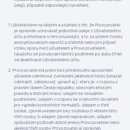
údajů, případně odpovídající vysvětlení.
Uživatel bere na vědomí a souhlasí s tím, že Provozovatel
je oprávněn uchovávat jednotlivé údaje z Uživatelského
účtu a informace s nimi související, a to za účelem tvorby
anonymizovaných reportů a statistik nebo pro případ
vzniku sporu mezi uživatelem a Provozovatelem,
týkajícího se porušování těchto podmínek po dobu tří let
od deaktivace Uživatelského účtu.
Provozovatel má právo bez předchozího upozornění
uživatele odmítnout zveřejnění jakéhokoli textu (smazat,
odstranit, zablokovat, upravit aj.), který je: v rozporu s
právním řádem České republiky, obecnými etickými
pravidly a dobrými mravy; údajem se sexuálním
podtextem; údajem v rozporu se zvyklostmi obvyklými
pro vyplnění konkrétních formulářů; údajem o třetí
osobě, zjevně uvedeným bez souhlasu či vědomí této
třetí osoby, či údajem zjevně nepravdivým; údajem
způsobilým poškodit dobré jméno Provozovatele nebo
jakékoli třetí osoby. Provozovatel je oprávněn