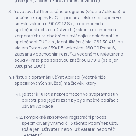
(dále jen „
Zákon o zdravotních službách
”).
Provozovatel Klientského programu (včetně Aplikace) je
součástí skupiny EUC, tj. podnikatelské seskupení ve
smyslu zákona č. 90/2012 Sb., o obchodních
společnostech a družstvech (zákon o obchodních
korporacích), v jehož rámci ovládající společností je
společnost EUC a.s., identifikační číslo: 267 30 413, se
sídlem Evropská 859/115, Vokovice, 160 00 Praha 6,
zapsána v obchodním rejstříku vedeném u Městského
soud v Praze pod spisovou značkou B 7918 (dále jen
„
Skupina EUC
“).
Přístup a oprávnění užívat Aplikaci (včetně níže
specifikovaných služeb) má člověk, který:
je starší 18 let a nebyl omezen ve svéprávnosti v
oblasti, pod jejíž rozsah by bylo možné podřadit
užívání Aplikace
komplexně absolvoval registrační proces
specifikovaný v rámci čl. 3 těchto Podmínek užití.
(dále jen „
Uživatel
” nebo „
Uživatelé
” nebo též
„
Pacient
”).