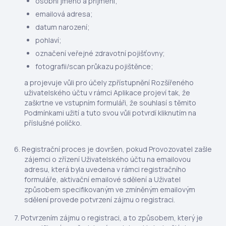
osobní jméno a příjmení;
emailová adresa;
datum narození;
pohlaví;
označení veřejné zdravotní pojišťovny;
fotografii/scan průkazu pojištěnce;
a projevuje vůli pro účely zpřístupnění Rozšířeného
uživatelského účtu v rámci Aplikace projeví tak, že
zaškrtne ve vstupním formuláři, že souhlasí s těmito
Podmínkami užití a tuto svou vůli potvrdí kliknutím na
příslušné políčko.
Registrační proces je dovršen, pokud Provozovatel zašle
zájemci o zřízení Uživatelského účtu na emailovou
adresu, která byla uvedena v rámci registračního
formuláře, aktivační emailové sdělení a Uživatel
způsobem specifikovaným ve zmíněným emailovým
sdělení provede potvrzení zájmu o registraci.
Potvrzením zájmu o registraci, a to způsobem, který je