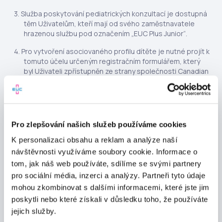
Služba poskytování pediatrických konzultací je dostupná
těm Uživatelům, kteří mají od svého zaměstnavatele
hrazenou službu pod označením „EUC Plus Junior“.
Pro vytvoření asociovaného profilu dítěte je nutné projít k
tomuto účelu určeným registračním formulářem, který
byl Uživateli zpřístupněn ze strany společnosti Canadian
Medical s.r.o., IČ: 267 75 816, se sídlem Evropská 859/115,
Vokovice, 160 00 Praha 6, zapsána v obchodním rejstříku
vedeném u Městského soudu v Praze, pod spisovou
značkou C 92970 a to na žádost uživatelova
zaměstnavatele.
Pro zlepšování našich služeb používáme cookies
V rámci registračního formuláře je Uživatel povinen
K personalizaci obsahu a reklam a analýze naší
prokázat, že je zákonným zástupcem dítěte tak, že
návštěvnosti využíváme soubory cookie. Informace o
přiloží elektronickou kopii rodného listu dítěte (ve smyslu
tom, jak náš web používáte, sdílíme se svými partnery
zákona č. 301/2000 Sb., o matrikách, jménu a příjmení, ve
pro sociální média, inzerci a analýzy. Partneři tyto údaje
znění pozdějších právních předpisů), kde je daný
mohou zkombinovat s dalšími informacemi, které jste jim
Uživatel identifikován jako zákonný zástupce dítěte,
jehož účet chce vytvořit.
poskytli nebo které získali v důsledku toho, že používáte
jejich služby.
Po kladném vyřízení žádosti o registraci dítěte ze strany