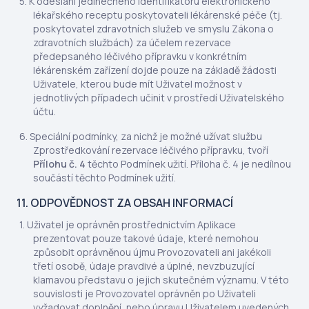
K odeslání jedinečného identifikátoru elektronického
lékařského receptu poskytovateli lékárenské péče (tj.
poskytovatel zdravotních služeb ve smyslu Zákona o
zdravotních službách) za účelem rezervace
předepsaného léčivého přípravku v konkrétním
lékárenském zařízení dojde pouze na základě žádosti
Uživatele, kterou bude mít Uživatel možnost v
jednotlivých případech učinit v prostředí Uživatelského
účtu.
Speciální podmínky, za nichž je možné užívat službu
Zprostředkování rezervace léčivého přípravku, tvoří
Přílohu č. 4
těchto Podmínek užití. Příloha č. 4 je nedílnou
součástí těchto Podmínek užití.
11. ODPOVĚDNOST ZA OBSAH INFORMACÍ
Uživatel je oprávněn prostřednictvím Aplikace
prezentovat pouze takové údaje, které nemohou
způsobit oprávněnou újmu Provozovateli ani jakékoli
třetí osobě, údaje pravdivé a úplné, nevzbuzující
klamavou představu o jejich skutečném významu. V této
souvislosti je Provozovatel oprávněn po Uživateli
vyžadovat doplnění, nebo úpravu Uživatelem uvedených