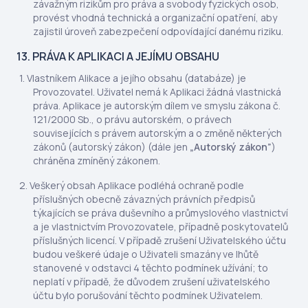
závažným rizikům pro práva a svobody fyzických osob,
provést vhodná technická a organizační opatření, aby
zajistil úroveň zabezpečení odpovídající danému riziku.
13. PRÁVA K APLIKACI A JEJÍMU OBSAHU
Vlastníkem Alikace a jejího obsahu (databáze) je
Provozovatel. Uživatel nemá k Aplikaci žádná vlastnická
práva. Aplikace je autorským dílem ve smyslu zákona č.
121/2000 Sb., o právu autorském, o právech
souvisejících s právem autorským a o změně některých
zákonů (autorský zákon) (dále jen
„Autorský zákon”
)
chráněna zmíněný zákonem.
Veškerý obsah Aplikace podléhá ochraně podle
příslušných obecně závazných právních předpisů
týkajících se práva duševního a průmyslového vlastnictví
a je vlastnictvím Provozovatele, případně poskytovatelů
příslušných licencí. V případě zrušení Uživatelského účtu
budou veškeré údaje o Uživateli smazány ve lhůtě
stanovené v odstavci 4 těchto podmínek užívání; to
neplatí v případě, že důvodem zrušení uživatelského
účtu bylo porušování těchto podmínek Uživatelem.