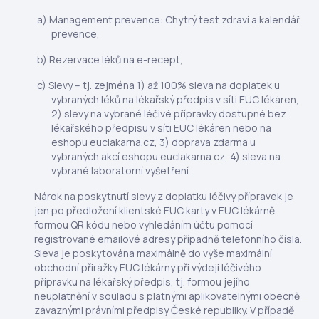
Management prevence: Chytrý test zdraví a kalendář
prevence,
Rezervace léků na e-recept,
Slevy – tj. zejména 1) až 100% sleva na doplatek u
vybraných léků na lékařský předpis v síti EUC lékáren,
2) slevy na vybrané léčivé přípravky dostupné bez
lékařského předpisu v síti EUC lékáren nebo na
eshopu euclakarna.cz, 3) doprava zdarma u
vybraných akcí eshopu euclakarna.cz, 4) sleva na
vybrané laboratorní vyšetření.
Nárok na poskytnutí slevy z doplatku léčivý přípravek je
jen po předložení klientské EUC karty v EUC lékárně
formou QR kódu nebo vyhledáním účtu pomocí
registrované emailové adresy případně telefonního čísla.
Sleva je poskytována maximálně do výše maximální
obchodní přirážky EUC lékárny při výdeji léčivého
přípravku na lékařský předpis, tj. formou jejího
neuplatnění v souladu s platnými aplikovatelnými obecně
závaznými právními předpisy České republiky. V případě