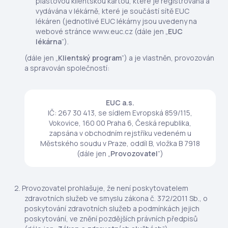
plastovou klientskou kartou, které je registrovaná a
vydávána v lékárně, které je součástí sítě EUC
lékáren (jednotlivé EUC lékárny jsou uvedeny na
webové stránce www.euc.cz (dále jen „
EUC
lékárna
”).
(dále jen „
Klientský program
”) a je vlastněn, provozován
a spravován společností:
EUC a.s.
IČ: 267 30 413, se sídlem Evropská 859/115,
Vokovice, 160 00 Praha 6, Česká republika,
zapsána v obchodním rejstříku vedeném u
Městského soudu v Praze, oddíl B, vložka B 7918
(dále jen „
Provozovatel
”)
Provozovatel prohlašuje, že není poskytovatelem
zdravotních služeb ve smyslu zákona č. 372/2011 Sb., o
poskytování zdravotních služeb a podmínkách jejich
poskytování, ve znění pozdějších právních předpisů