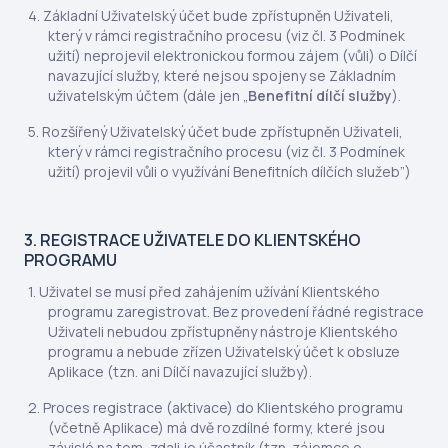
Základní Uživatelský účet bude zpřístupněn Uživateli,
který v rámci registračního procesu (viz čl. 3 Podmínek
užití) neprojevil elektronickou formou zájem (vůli) o Dílčí
navazující služby, které nejsou spojeny se Základním
uživatelským účtem (dále jen „
Benefitní dílčí služby
).
Rozšířený Uživatelský účet bude zpřístupněn Uživateli,
který v rámci registračního procesu (viz čl. 3 Podmínek
užití) projevil vůli o využívání Benefitních dílčích služeb”)
3. REGISTRACE UŽIVATELE DO KLIENTSKÉHO
PROGRAMU
Uživatel se musí před zahájením užívání Klientského
programu zaregistrovat. Bez provedení řádné registrace
Uživateli nebudou zpřístupněny nástroje Klientského
programu a nebude zřízen Uživatelský účet k obsluze
Aplikace (tzn. ani Dílčí navazující služby).
Proces registrace (aktivace) do Klientského programu
(včetně Aplikace) má dvě rozdílné formy, které jsou
závislé na tom, zdali je účastník (tzn. zájemce o