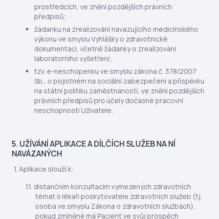
prostředcích, ve znění pozdějších právních
předpisů;
žádanku na zrealizování navazujícího medicínského
výkonu ve smyslu Vyhlášky o zdravotnické
dokumentaci, včetně žádanky o zrealizování
laboratorního vyšetření;
tzv. e-neschopenku ve smyslu zákona č. 378/2007
Sb., o pojistném na sociální zabezpečení a příspěvku
na státní politiku zaměstnanosti, ve znění pozdějších
právních předpisů pro účely dočasné pracovní
neschopnosti Uživatele.
5. UŽÍVÁNÍ APLIKACE A DÍLČÍCH SLUŽEB NA NÍ
NAVÁZANÝCH
Aplikace slouží k:
distančním konzultacím vymezených zdravotních
témat s lékaři poskytovatele zdravotních služeb (tj.
osoba ve smyslu Zákona o zdravotních službách),
pokud zmíněné má Pacient ve svůj prospěch