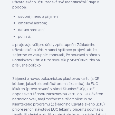
uživatelského účtu zadává své identifikační údaje v
podobě:
osobní jméno a příjmení;
emailová adresa;
datum narození;
pohlaví;
a projevuje vůli pro účely zpřístupnění Základního
uživatelského účtu v rámci Aplikace projeví tak, že
zaškrtne ve vstupním formuláři, že souhlasí s těmito
Podmínkami užití a tuto svou vůli potvrdí kliknutím na
příslušné políčko.
Zájemci o novou zákaznickou plastovou kartu (s QR
kódem, jakožto identifikátorem zákazníka) do EUC
lékáren (provozované v rámci Skupiny EUC), kteří
doposavad žádnou zákaznickou kartu do EUC lékáren
nedisponovali, mají možnost si zřídit přístup do
Klientského programu (Základního uživatelského účtu)
při prezenční návštěvě EUC lékárny, přičemž souhlas s
těmito Podmínkami užití projeví některým z následujících