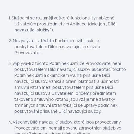
Službami se rozumějí veškeré funkcionality nabízené
Uživatelům prostřednictvím Aplikace (dále jen
„Dílčí
navazující služby”
).
Nevyplývá-li z těchto Podmínek užití jinak, je
poskytovatelem Dílčích navazujících služeb
Provozovatel.
Vyplývá-li z těchto Podmínek užití, že Provozovatel není
poskytovatelem Dílčí navazující služby, akceptací těchto
Podmínek užití a okamžikem využití příslušné Dílčí
navazující služby, vzniká s právní platností a účinností
smluvní vztah mezi poskytovatelem příslušné Dílčí
navazující služby a Uživatelem, přičemž předmětem
takového smluvního vztahu jsou vzájemné závazky
zmíněných smluvní stran týkající se úpravy podmínek
poskytování příslušné Dílčí navazující služby.
Všechny Dílčí navazující služby, které jsou provozovány
Provozovatelem, nemají povahu zdravotních služeb ve
smyslu Zákona o zdravotních službách.