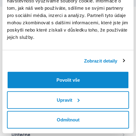
návštěvnosti využíváme soubory cookie. Informace o
tom, jak náš web používáte, sdílíme se svými partnery
pro sociální média, inzerci a analýzy. Partneři tyto údaje
Děkujeme, že se svěřujete do naší péče
mohou zkombinovat s dalšími informacemi, které jste jim
poskytli nebo které získali v důsledku toho, že používáte
jejich služby.
Zobrazit detaily
V případě technických potíží s aplikací kontaktujte
podporu na
moje@euc.cz
nebo zavolejte na telefonní
Povolit vše
číslo
226 226 200
Pokud máte akutní potíže, doporučujeme co nejdříve zavolat
Upravit
Zdravotnickou záchrannou službu na
telefonním čísle 155
.
Pomoc
Odmítnout
Mé zdraví
Lékarna online
eRecept
Užitečné
Mé léky