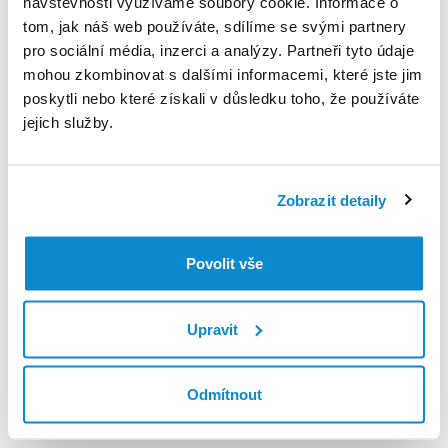
návštěvnosti využíváme soubory cookie. Informace o
tom, jak náš web používáte, sdílíme se svými partnery
pro sociální média, inzerci a analýzy. Partneři tyto údaje
Děkujeme, že se svěřujete do naší péče
mohou zkombinovat s dalšími informacemi, které jste jim
poskytli nebo které získali v důsledku toho, že používáte
jejich služby.
Zobrazit detaily
V případě technických potíží s aplikací kontaktujte
podporu na
moje@euc.cz
nebo zavolejte na telefonní
Povolit vše
číslo
226 226 200
Pokud máte akutní potíže, doporučujeme co nejdříve zavolat
Upravit
Zdravotnickou záchrannou službu na
telefonním čísle 155
.
Pomoc
Odmítnout
Mé zdraví
Lékarna online
eRecept
Užitečné
Mé léky